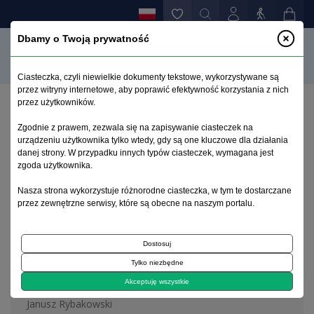
Dbamy o Twoją prywatność
Ciasteczka, czyli niewielkie dokumenty tekstowe, wykorzystywane są
przez witryny internetowe, aby poprawić efektywność korzystania z nich
przez użytkowników.
Strona główna
>
Archiwum
>
zeszyt 3-4
Zgodnie z prawem, zezwala się na zapisywanie ciasteczek na
urządzeniu użytkownika tylko wtedy, gdy są one kluczowe dla działania
danej strony. W przypadku innych typów ciasteczek, wymagana jest
Archiwum 1995–2023
zgoda użytkownika.
Nasza strona wykorzystuje różnorodne ciasteczka, w tym te dostarczane
2017, tom 33, zeszyt 3-4
przez zewnętrzne serwisy, które są obecne na naszym portalu.
Dostosuj
Editorial
Tylko niezbędne
Editorial
Akceptuję wszystkie
Janusz Rybakowski