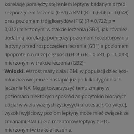
korelację pomiędzy stężeniem leptyny badanym przed
rozpoczęciem leczenia (GB1) a BMI (R = 0,634; p = 0,049)
oraz poziomem trójglicerydów (TG) (R = 0,722; p =
0,012) mierzonymi w trakcie leczenia (GB2), jak również
dodatnią korelację pomiędzy poziomem receptorów dla
leptyny przed rozpoczęciem leczenia (GB1) a poziomem
lipoprotein o dużej ciężkości (HDL) (R = 0,681; p = 0,043)
mierzonym w trakcie leczenia (GB2).
Wnioski.
Wzrost masy ciała i BMI w populacji dziecięco-
młodzieżowej może nastąpić już po kilku tygodniach
leczenia NA. Mogą towarzyszyć temu zmiany w
poziomach niektórych spośród adipocytokin biorących
udział w wielu ważnych życiowych procesach. Co więcej,
wysoki wyjściowy poziom leptyny może mieć związek ze
zmianami BMI i TG a receptorów leptyny z HDL
mierzonymi w trakcie leczenia.