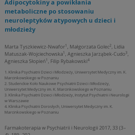
Adipocytokiny a powikłania
metaboliczne po stosowaniu
neuroleptyków atypowych u dzieci i
młodzieży
1
2
Marta Tyszkiewicz-Nwafor
,
Małgorzata Golec
,
Lidia
1
3
Matuszak-Wojciechowska
,
Agnieszka Jarząbek-Cudo
,
1
4
Agnieszka Słopień
,
Filip Rybakowski
1. Klinika Psychiatrii Dzieci i Młodzieży, Uniwersytet Medyczny im. K.
Marcinkowskiego w Poznaniu
2. Studenckie Koło Naukowe Psychiatrii Dzieci i Młodzieży,
Uniwersytet Medyczny im. K. Marcinkowskiego w Poznaniu
3. Klinika Psychiatrii Dzieci i Młodzieży, Instytut Psychiatrii i Neurologii
w Warszawie
4. Klinika Psychiatrii Dorosłych, Uniwersytet Medyczny im. K.
Marcinkowskiego w Poznaniu
Farmakoterapia w Psychiatrii i Neurologii 2017, 33 (3–