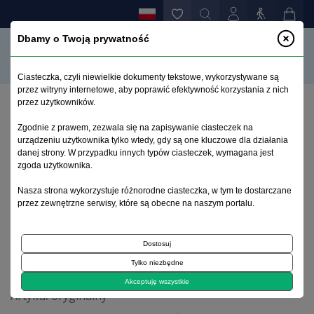
Dbamy o Twoją prywatność
Ciasteczka, czyli niewielkie dokumenty tekstowe, wykorzystywane są
przez witryny internetowe, aby poprawić efektywność korzystania z nich
przez użytkowników.
Strona główna
>
Archiwum
>
zeszyt 3-4
>
Zgodnie z prawem, zezwala się na zapisywanie ciasteczek na
Adipocytokiny a powikłania metaboliczne po
urządzeniu użytkownika tylko wtedy, gdy są one kluczowe dla działania
stosowaniu neuroleptyków atypowych u dzieci i
danej strony. W przypadku innych typów ciasteczek, wymagana jest
młodzieży
zgoda użytkownika.
Nasza strona wykorzystuje różnorodne ciasteczka, w tym te dostarczane
przez zewnętrzne serwisy, które są obecne na naszym portalu.
Archiwum 1995–2023
Dostosuj
2017, tom 33, zeszyt 3-4
Tylko niezbędne
Akceptuję wszystkie
Artykuł oryginalny