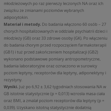
młodzieżowych po raz pierwszy leczonych NA oraz ich
związku ze zmianami poziomów wybranych
adipocytokin.
Materiał i metody.
Do badania włączono 60 osób – 27
chorych hospitalizowanych w oddziale psychiatrii dzieci i
młodzieży (GB) oraz 33 zdrowe osoby (GK). Po włączeniu
do badania chorym przed rozpoczęciem farmakoterapii
(GB1) i tuż przed zakończeniem hospitalizacji (GB2)
wykonano podstawowe pomiary antropometryczne,
badania laboratoryjne oraz oznaczono w surowicy
poziom leptyny, receptorów dla leptyny, adiponektyny i
rezystyny.
Wyniki.
Już po 6,92 ± 3,62 tygodniach stosowania NA w
GB istotnie statystycznie (p = 0,013) wzrosła masa ciała
oraz BMI, a zmalał poziom receptorów dla leptyny (p =
0,039). Uzyskano istotną statystycznie dodatnią