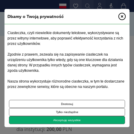
Dbamy o Twoją prywatność
Ciasteczka, czyli niewielkie dokumenty tekstowe, wykorzystywane są
przez witryny internetowe, aby poprawić efektywność korzystania z nich
przez użytkowników.
Strona główna
>
Prenumerata
Zgodnie z prawem, zezwala się na zapisywanie ciasteczek na
urządzeniu użytkownika tylko wtedy, gdy są one kluczowe dla działania
danej strony. W przypadku innych typów ciasteczek, wymagana jest
Prenumerata
zgoda użytkownika.
Nasza strona wykorzystuje różnorodne ciasteczka, w tym te dostarczane
Warunki prenumeraty
przez zewnętrzne serwisy, które są obecne na naszym portalu.
rok 2025
Dostosuj
prenumerata krajowa:
Tylko niezbędne
dla odbiorców indywidualnych:
150,00
PLN
Akceptuję wszystkie
dla instytucji:
200,00
PLN