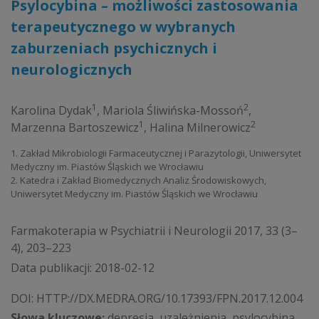
Psylocybina – możliwości zastosowania
terapeutycznego w wybranych
zaburzeniach psychicznych i
neurologicznych
1
2
Karolina Dydak
,
Mariola Śliwińska-Mossoń
,
1
2
Marzenna Bartoszewicz
,
Halina Milnerowicz
1. Zakład Mikrobiologii Farmaceutycznej i Parazytologii, Uniwersytet
Medyczny im. Piastów Śląskich we Wrocławiu
2. Katedra i Zakład Biomedycznych Analiz Środowiskowych,
Uniwersytet Medyczny im. Piastów Śląskich we Wrocławiu
Farmakoterapia w Psychiatrii i Neurologii 2017, 33 (3–
4), 203–223
Data publikacji: 2018-02-12
DOI:
HTTP://DX.MEDRA.ORG/10.17393/FPN.2017.12.004
Słowa kluczowe:
depresja, uzależnienia, psylocybina,