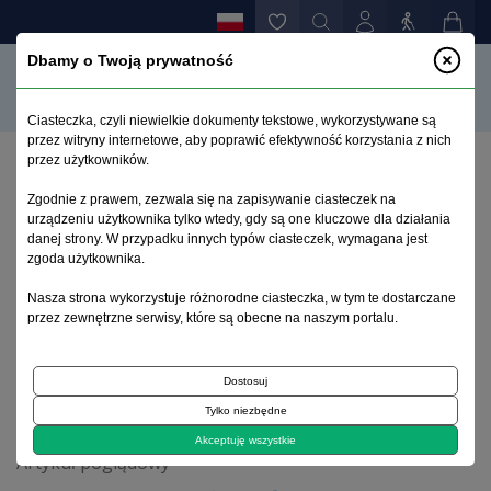
Dbamy o Twoją prywatność
Ciasteczka, czyli niewielkie dokumenty tekstowe, wykorzystywane są
przez witryny internetowe, aby poprawić efektywność korzystania z nich
przez użytkowników.
Strona główna
>
Archiwum
>
zeszyt 3-4
>
Zgodnie z prawem, zezwala się na zapisywanie ciasteczek na
Psylocybina – możliwości zastosowania
urządzeniu użytkownika tylko wtedy, gdy są one kluczowe dla działania
terapeutycznego w wybranych zaburzeniach
danej strony. W przypadku innych typów ciasteczek, wymagana jest
psychicznych i neurologicznych
zgoda użytkownika.
Nasza strona wykorzystuje różnorodne ciasteczka, w tym te dostarczane
przez zewnętrzne serwisy, które są obecne na naszym portalu.
Archiwum 1995–2023
Dostosuj
2017, tom 33, zeszyt 3-4
Tylko niezbędne
Akceptuję wszystkie
Artykuł poglądowy