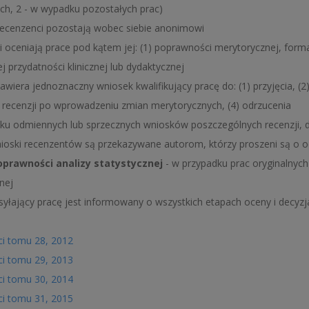
ych, 2 - w wypadku pozostałych prac)
 recenzenci pozostają wobec siebie anonimowi
 oceniają prace pod kątem jej: (1) poprawności merytorycznej, formaln
j przydatności klinicznej lub dydaktycznej
awiera jednoznaczny wniosek kwalifikujący pracę do: (1) przyjęcia, (
recenzji po wprowadzeniu zmian merytorycznych, (4) odrzucenia
ku odmiennych lub sprzecznych wniosków poszczególnych recenzji, 
nioski recenzentów są przekazywane autorom, którzy proszeni są o o
oprawności analizy statystycznej
- w przypadku prac oryginalnyc
nej
syłający pracę jest informowany o wszystkich etapach oceny i decyzja
i tomu 28, 2012
i tomu 29, 2013
i tomu 30, 2014
i tomu 31, 2015