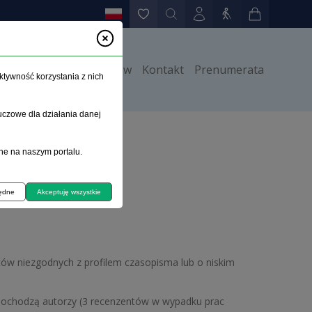
y
Instrukcje dla autorów
Kontakt
Prenumerata
ktywność korzystania z nich
uczowe dla działania danej
ne na naszym portalu.
będne
Akceptuję wszystkie
stów niezgodnych z profilem czasopisma lub o niskim
j pochodzą autorzy (3 recenzentów w wypadku prac