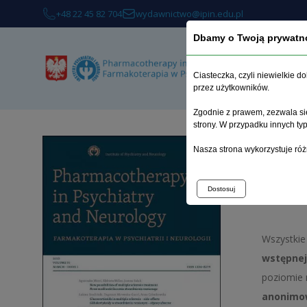
+48 22 45 82 704
wydawnictwo@ipin.edu.pl
Dbamy o Twoją prywatn
Ciasteczka, czyli niewielkie 
przez użytkowników.
Zgodnie z prawem, zezwala się
strony. W przypadku innych t
Strona 
Nasza strona wykorzystuje róż
Rec
Dostosuj
Wszystkie
wstępnej
poziomie
anonimow