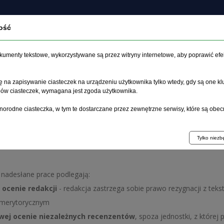
ość
O czasopiśmie
Zeszyt aktualny
Archiwum
Artykuł
dokumenty tekstowe, wykorzystywane są przez witryny internetowe, aby poprawić efe
 na zapisywanie ciasteczek na urządzeniu użytkownika tylko wtedy, gdy są one kl
ypów ciasteczek, wymagana jest zgoda użytkownika.
główna
>
Recenzowanie
norodne ciasteczka, w tym te dostarczane przez zewnętrzne serwisy, które są obec
enzowanie
Tylko niez
 nadesłane prace podlegają:
 ocenie redakcji
- redakcja zastrzega sobie prawo rezygnacji z tek
 merytorycznym
ej ocenie niezależnych recenzentów
, spoza jednostki, z które