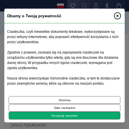
Dbamy o Twoją prywatność
Ciasteczka, czyli niewielkie dokumenty tekstowe, wykorzystywane są
przez witryny internetowe, aby poprawić efektywność korzystania z nich
przez użytkowników.
Strona główna
>
Archiwum
>
zeszyt 2
Zgodnie z prawem, zezwala się na zapisywanie ciasteczek na
urządzeniu użytkownika tylko wtedy, gdy są one kluczowe dla działania
danej strony. W przypadku innych typów ciasteczek, wymagana jest
Archiwum 1995–2023
zgoda użytkownika.
Nasza strona wykorzystuje różnorodne ciasteczka, w tym te dostarczane
2009, tom 25, zeszyt 2
przez zewnętrzne serwisy, które są obecne na naszym portalu.
Dostosuj
Artykuł redakcyjny
Tylko niezbędne
Editorial
Akceptuję wszystkie
Janusz Rybakowski