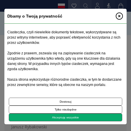
Dbamy o Twoją prywatność
Ciasteczka, czyli niewielkie dokumenty tekstowe, wykorzystywane są
przez witryny internetowe, aby poprawić efektywność korzystania z nich
przez użytkowników.
Strona główna
>
Archiwum
>
zeszyt 4
Zgodnie z prawem, zezwala się na zapisywanie ciasteczek na
urządzeniu użytkownika tylko wtedy, gdy są one kluczowe dla działania
danej strony. W przypadku innych typów ciasteczek, wymagana jest
Archiwum 1995–2023
zgoda użytkownika.
Nasza strona wykorzystuje różnorodne ciasteczka, w tym te dostarczane
2008, tom 24, zeszyt 4
przez zewnętrzne serwisy, które są obecne na naszym portalu.
Dostosuj
Artykuł redakcyjny
Tylko niezbędne
Editorial
Akceptuję wszystkie
Janusz Rybakowski