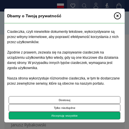
Dbamy o Twoją prywatność
Ciasteczka, czyli niewielkie dokumenty tekstowe, wykorzystywane są
przez witryny internetowe, aby poprawić efektywność korzystania z nich
przez użytkowników.
Strona główna
>
Archiwum
>
zeszyt 1
Zgodnie z prawem, zezwala się na zapisywanie ciasteczek na
urządzeniu użytkownika tylko wtedy, gdy są one kluczowe dla działania
danej strony. W przypadku innych typów ciasteczek, wymagana jest
Archiwum 1995–2023
zgoda użytkownika.
Nasza strona wykorzystuje różnorodne ciasteczka, w tym te dostarczane
2010, tom 26, zeszyt 1
przez zewnętrzne serwisy, które są obecne na naszym portalu.
Dostosuj
Artykuł redakcyjny
Tylko niezbędne
Editorial
Akceptuję wszystkie
Janusz Rybakowski