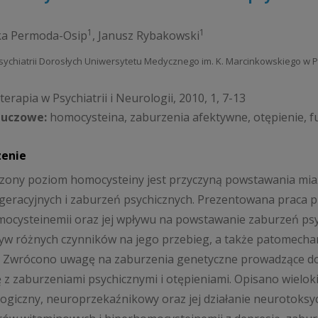
1
1
ka Permoda-Osip
,
Janusz Rybakowski
 Psychiatrii Dorosłych Uniwersytetu Medycznego im. K. Marcinkowskiego w 
erapia w Psychiatrii i Neurologii, 2010, 1, 7-13
luczowe:
homocysteina, zaburzenia afektywne, otępienie, 
zenie
ony poziom homocysteiny jest przyczyną powstawania mia
eracyjnych i zaburzeń psychicznych. Prezentowana praca p
ocysteinemii oraz jej wpływu na powstawanie zaburzeń p
yw różnych czynników na jego przebieg, a także patomecha
. Zwrócono uwagę na zaburzenia genetyczne prowadzące do
ę z zaburzeniami psychicznymi i otępieniami. Opisano wielo
giczny, neuroprzekaźnikowy oraz jej działanie neurotoksy