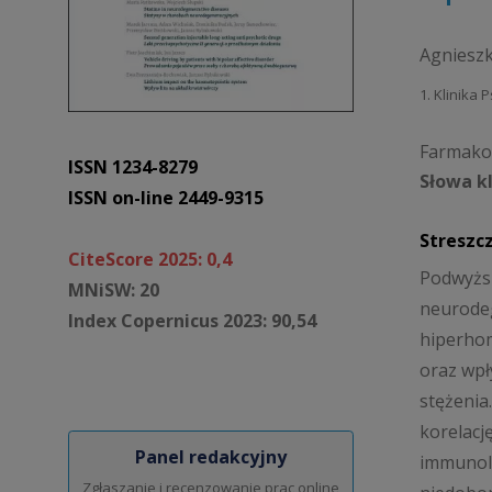
Agniesz
1. Klinika
Farmakot
ISSN 1234-8279
Słowa k
ISSN on-line 2449-9315
Streszc
CiteScore 2025: 0,4
Podwyższ
MNiSW: 20
neurodeg
Index Copernicus 2023: 90,54
hiperhom
oraz wpł
stężenia
korelacj
Panel redakcyjny
immunolo
Zgłaszanie i recenzowanie prac online