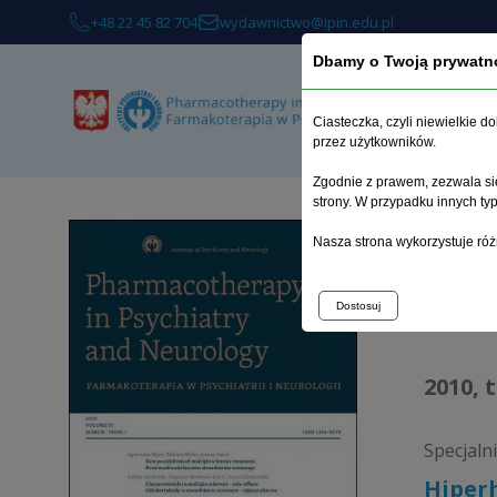
+48 22 45 82 704
wydawnictwo@ipin.edu.pl
Dbamy o Twoją prywatn
Ciasteczka, czyli niewielkie 
przez użytkowników.
Zgodnie z prawem, zezwala się
strony. W przypadku innych t
Strona 
Nasza strona wykorzystuje róż
Arc
Dostosuj
2010, 
Specjalni
Hiper