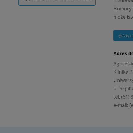
niedobor
Homocyst
może ist
Artyk
Adres d
Agniesz
Klinika P
Uniwers
ul. Szpi
tel. (61)
e-mail: [