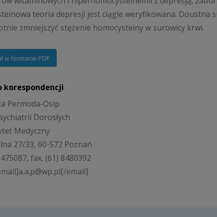
ów witaminowych i hiperhomocysteinemii z depresją, zabur
einowa teoria depresji jest ciągle weryfikowana. Doustna 
otnie zmniejszyć stężenie homocysteiny w surowicy krwi.
uł w formacie PDF
o korespondencji
ka Permoda-Osip
sychiatrii Dorosłych
ytet Medyczny
talna 27/33, 60-572 Poznań
 8475087, fax. (61) 8480392
email]a.a.p@wp.pl[/email]