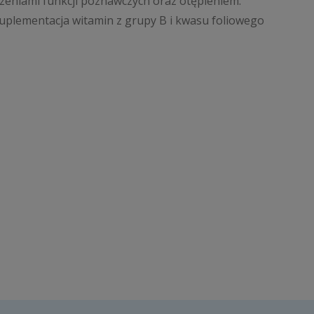
zeniami funkcji poznawczych oraz otępieniem.
suplementacja witamin z grupy B i kwasu foliowego