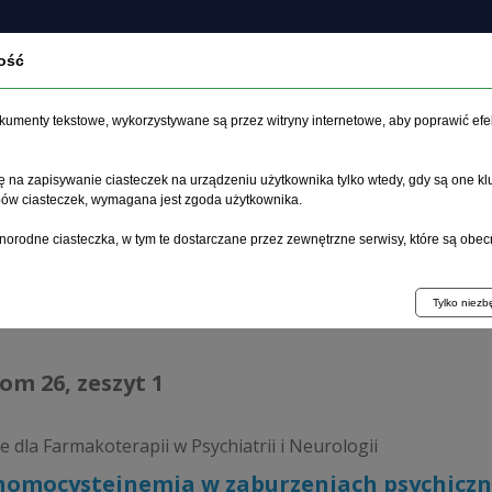
ość
O czasopiśmie
Zeszyt aktualny
Archiwum
Artykuł
dokumenty tekstowe, wykorzystywane są przez witryny internetowe, aby poprawić efe
 na zapisywanie ciasteczek na urządzeniu użytkownika tylko wtedy, gdy są one kl
ypów ciasteczek, wymagana jest zgoda użytkownika.
główna
>
Archiwum
>
zeszyt 1
>
Hiperhomocysteinemia w zabur
norodne ciasteczka, w tym te dostarczane przez zewnętrzne serwisy, które są obec
hiwum 1995–2023
Tylko niez
tom 26, zeszyt 1
e dla Farmakoterapii w Psychiatrii i Neurologii
homocysteinemia w zaburzeniach psychicz