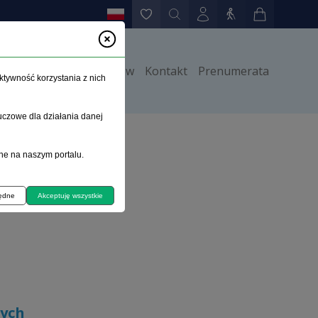
y
Instrukcje dla autorów
Kontakt
Prenumerata
ktywność korzystania z nich
uczowe dla działania danej
zeniach psychicznych
ne na naszym portalu.
będne
Akceptuję wszystkie
nych