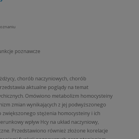
Poznaniu
funkcje poznawcze
żdżycy, chorób naczyniowych, chorób
rzedstawia aktualne poglądy na temat
sychicznych. Omówiono metabolizm homocysteiny
nizm zmian wynikających z jej podwyższonego
 zwiększonego stężenia homocysteiny i ich
kierunkowy wpływ Hcy na układ naczyniowy,
czne. Przedstawiono również złożone korelacje