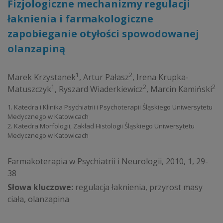
Fizjologiczne mechanizmy regulacji
łaknienia i farmakologiczne
zapobieganie otyłości spowodowanej
olanzapiną
1
2
Marek Krzystanek
,
Artur Pałasz
,
Irena Krupka-
1
2
2
Matuszczyk
,
Ryszard Wiaderkiewicz
,
Marcin Kamiński
1. Katedra i Klinika Psychiatrii i Psychoterapii Śląskiego Uniwersytetu
Medycznego w Katowicach
2. Katedra Morfologii, Zakład Histologii Śląskiego Uniwersytetu
Medycznego w Katowicach
Farmakoterapia w Psychiatrii i Neurologii, 2010, 1, 29-
38
Słowa kluczowe:
regulacja łaknienia, przyrost masy
ciała, olanzapina