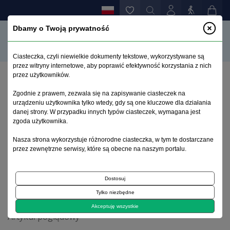
Dbamy o Twoją prywatność
Ciasteczka, czyli niewielkie dokumenty tekstowe, wykorzystywane są
przez witryny internetowe, aby poprawić efektywność korzystania z nich
przez użytkowników.
Strona główna
>
Archiwum
>
zeszyt 1
>
Zgodnie z prawem, zezwala się na zapisywanie ciasteczek na
Fizjologiczne mechanizmy regulacji łaknienia i
urządzeniu użytkownika tylko wtedy, gdy są one kluczowe dla działania
farmakologiczne zapobieganie otyłości
danej strony. W przypadku innych typów ciasteczek, wymagana jest
spowodowanej olanzapiną
zgoda użytkownika.
Nasza strona wykorzystuje różnorodne ciasteczka, w tym te dostarczane
przez zewnętrzne serwisy, które są obecne na naszym portalu.
Archiwum 1995–2023
Dostosuj
2010, tom 26, zeszyt 1
Tylko niezbędne
Akceptuję wszystkie
Artykuł poglądowy