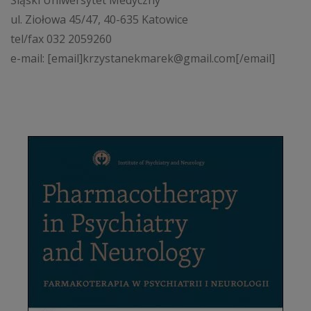
Śląski Uniwersytet Medyczny
ul. Ziołowa 45/47, 40-635 Katowice
tel/fax 032 2059260
e-mail: [email]krzystanekmarek@gmail.com[/email]