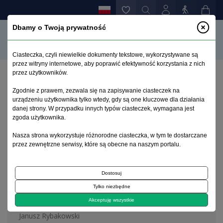
Dbamy o Twoją prywatność
Ciasteczka, czyli niewielkie dokumenty tekstowe, wykorzystywane są
przez witryny internetowe, aby poprawić efektywność korzystania z nich
przez użytkowników.
Strona główna
>
Archiwum
>
zeszyt 1
Zgodnie z prawem, zezwala się na zapisywanie ciasteczek na
urządzeniu użytkownika tylko wtedy, gdy są one kluczowe dla działania
danej strony. W przypadku innych typów ciasteczek, wymagana jest
Archiwum 1995–2023
zgoda użytkownika.
Nasza strona wykorzystuje różnorodne ciasteczka, w tym te dostarczane
2018, tom 34, zeszyt 1
przez zewnętrzne serwisy, które są obecne na naszym portalu.
Dostosuj
Editorial
Tylko niezbędne
Editorial
Akceptuję wszystkie
Janusz Rybakowski