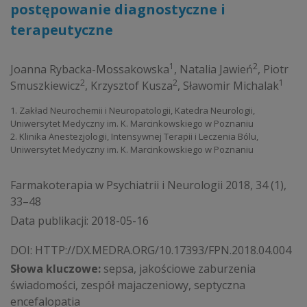
postępowanie diagnostyczne i
terapeutyczne
1
2
Joanna Rybacka-Mossakowska
,
Natalia Jawień
,
Piotr
2
2
1
Smuszkiewicz
,
Krzysztof Kusza
,
Sławomir Michalak
1. Zakład Neurochemii i Neuropatologii, Katedra Neurologii,
Uniwersytet Medyczny im. K. Marcinkowskiego w Poznaniu
2. Klinika Anestezjologii, Intensywnej Terapii i Leczenia Bólu,
Uniwersytet Medyczny im. K. Marcinkowskiego w Poznaniu
Farmakoterapia w Psychiatrii i Neurologii 2018, 34 (1),
33–48
Data publikacji: 2018-05-16
DOI:
HTTP://DX.MEDRA.ORG/10.17393/FPN.2018.04.004
Słowa kluczowe:
sepsa, jakościowe zaburzenia
świadomości, zespół majaczeniowy, septyczna
encefalopatia