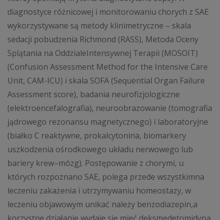
diagnostyce różnicowej i monitorowaniu chorych z SAE
wykorzystywane są metody klinimetryczne – skala
sedacji pobudzenia Richmond (RASS), Metoda Oceny
Splątania na OddzialeIntensywnej Terapii (MOSOIT)
(Confusion Assessment Method for the Intensive Care
Unit, CAM-ICU) i skala SOFA (Sequential Organ Failure
Assessment score), badania neurofizjologiczne
(elektroencefalografia), neuroobrazowanie (tomografia
jądrowego rezonansu magnetycznego) i laboratoryjne
(białko C reaktywne, prokalcytonina, biomarkery
uszkodzenia ośrodkowego układu nerwowego lub
bariery krew–mózg). Postępowanie z chorymi, u
których rozpoznano SAE, polega przede wszystkimna
leczeniu zakażenia i utrzymywaniu homeostazy, w
leczeniu objawowym unikać należy benzodiazepin,a
korzystne działanie wydaje się mieć deksmedetomidyna.