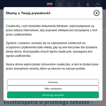
Dbamy o Twoją prywatność
Ciasteczka, czyli niewielkie dokumenty tekstowe, wykorzystywane są
przez witryny internetowe, aby poprawić efektywność korzystania z nich
przez użytkowników.
Strona główna
>
Archiwum
>
zeszyt 1
>
Zgodnie z prawem, zezwala się na zapisywanie ciasteczek na
Encefalopatia w przebiegu zakażeń – postępowanie
urządzeniu użytkownika tylko wtedy, gdy są one kluczowe dla działania
diagnostyczne i terapeutyczne
danej strony. W przypadku innych typów ciasteczek, wymagana jest
zgoda użytkownika.
Archiwum 1995–2023
Nasza strona wykorzystuje różnorodne ciasteczka, w tym te dostarczane
przez zewnętrzne serwisy, które są obecne na naszym portalu.
2018, tom 34, zeszyt 1
Dostosuj
Tylko niezbędne
Artykuł poglądowy
Akceptuję wszystkie
Encefalopatia w przebiegu zakażeń –