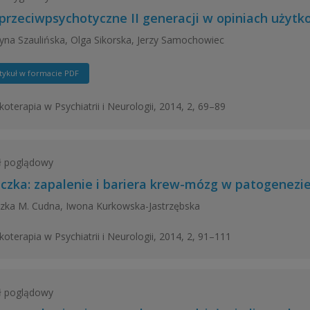
 przeciwpsychotyczne II generacji w opiniach uży
yna Szaulińska, Olga Sikorska, Jerzy Samochowiec
tykuł w formacie PDF
oterapia w Psychiatrii i Neurologii, 2014, 2, 69–89
ł poglądowy
czka: zapalenie i bariera krew-mózg w patogenezi
zka M. Cudna, Iwona Kurkowska-Jastrzębska
oterapia w Psychiatrii i Neurologii, 2014, 2, 91–111
ł poglądowy