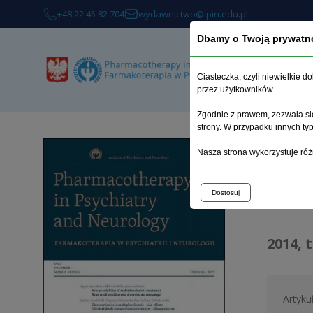
+48 22 45 82 704
wydawnictwo@ipin.edu.pl
Dbamy o Twoją prywatn
Ciasteczka, czyli niewielkie 
przez użytkowników.
Zgodnie z prawem, zezwala się
strony. W przypadku innych t
Strona 
Nasza strona wykorzystuje róż
Arc
Dostosuj
2014, 
Artyku