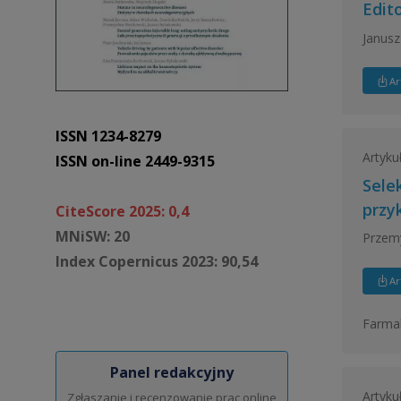
Edito
Janusz
Ar
ISSN 1234-8279
Artyku
ISSN on-line 2449-9315
Sele
przy
CiteScore 2025: 0,4
MNiSW: 20
Przemy
Index Copernicus 2023: 90,54
Ar
Farmak
Panel redakcyjny
Artyku
Zgłaszanie i recenzowanie prac online