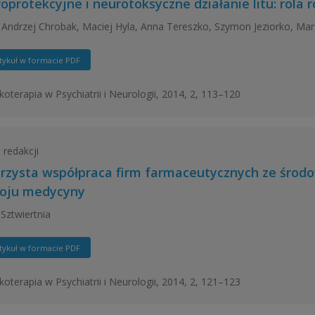
oprotekcyjne i neurotoksyczne działanie litu: rola
 Andrzej Chrobak, Maciej Hyla, Anna Tereszko, Szymon Jeziorko, Ma
tykuł w formacie PDF
oterapia w Psychiatrii i Neurologii, 2014, 2, 113–120
 redakcji
jrzysta współpraca firm farmaceutycznych ze środ
oju medycyny
Sztwiertnia
tykuł w formacie PDF
oterapia w Psychiatrii i Neurologii, 2014, 2, 121–123