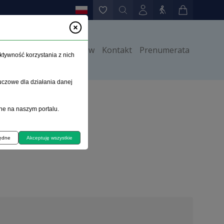
y
Instrukcje dla autorów
Kontakt
Prenumerata
ktywność korzystania z nich
uczowe dla działania danej
ne na naszym portalu.
będne
Akceptuję wszystkie