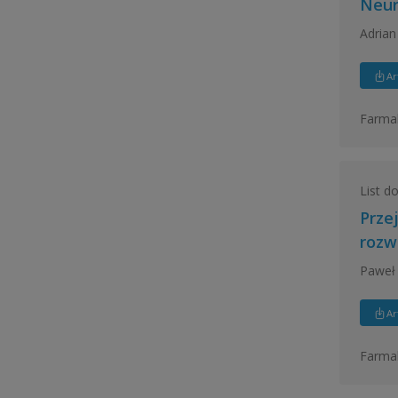
Neur
Adrian
Ar
Farmak
List do
Prze
rozw
Paweł 
Ar
Farmak