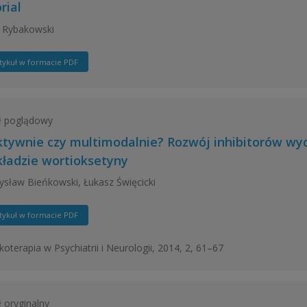
rial
 Rybakowski
tykuł w formacie PDF
ł poglądowy
ktywnie czy multimodalnie? Rozwój inhibitorów wy
kładzie wortioksetyny
sław Bieńkowski, Łukasz Święcicki
tykuł w formacie PDF
oterapia w Psychiatrii i Neurologii, 2014, 2, 61–67
ł oryginalny