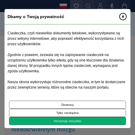
Dbamy o Twoją prywatność
Ciasteczka, czyli niewielkie dokumenty tekstowe, wykorzystywane są
przez witryny internetowe, aby poprawić efektywność korzystania z nich
przez użytkowników.
Strona główna
>
Archiwum
>
zeszyt 1
Zgodnie z prawem, zezwala się na zapisywanie ciasteczek na
urządzeniu użytkownika tylko wtedy, gdy są one kluczowe dla działania
danej strony. W przypadku innych typów ciasteczek, wymagana jest
Archiwum 1995–2023
zgoda użytkownika.
Nasza strona wykorzystuje różnorodne ciasteczka, w tym te dostarczane
2005, tom 21, zeszyt 1
przez zewnętrzne serwisy, które są obecne na naszym portalu.
Dostosuj
Artykuł
Tylko niezbędne
Leczenie trombolityczne w udarze
Akceptuję wszystkie
niedokrwiennym mózgu