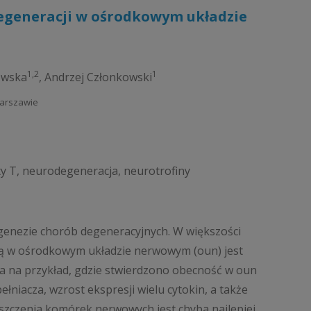
egeneracji w ośrodkowym układzie
1,2
1
owska
,
Andrzej Członkowski
Warszawie
y T, neurodegeneracja, neurotrofiny
ogenezie chorób degeneracyjnych. W większości
ją w ośrodkowym układzie nerwowym (oun) jest
a na przykład, gdzie stwierdzono obecność w oun
niacza, wzrost ekspresji wielu cytokin, a także
iszczenia komórek nerwowych jest chyba najlepiej