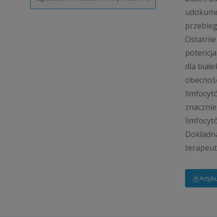
udokumen
przebieg
Ostatnie
potencja
dla biał
obecność
limfocyt
znacznie
limfocyt
Dokładna
terapeut
Artyk