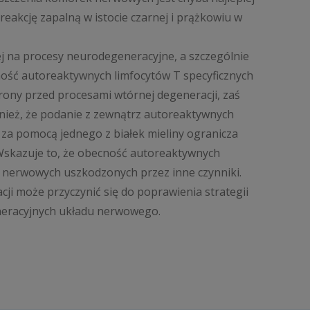
akcję zapalną w istocie czarnej i prążkowiu w
ej na procesy neurodegeneracyjne, a szczególnie
ność autoreaktywnych limfocytów T specyficznych
rony przed procesami wtórnej degeneracji, zaś
ież, że podanie z zewnątrz autoreaktywnych
ja za pomocą jednego z białek mieliny ogranicza
skazuje to, że obecność autoreaktywnych
 nerwowych uszkodzonych przez inne czynniki.
ji może przyczynić się do poprawienia strategii
eneracyjnych układu nerwowego.