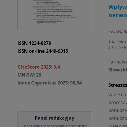
Wpływ
nerw
Ewa Bałk
1. Katedra
ISSN 1234-8279
2. II Klini
ISSN on-line 2449-9315
Farmakot
CiteScore 2025: 0,4
Słowa k
MNiSW: 20
Index Copernicus 2023: 90,54
Streszc
Wiele da
procesów
pobudzen
Panel redakcyjny
pobudzon
białek o
Zgłaszanie i recenzowanie prac online