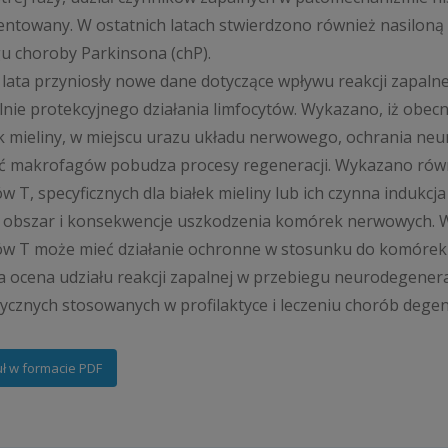
towany. W ostatnich latach stwierdzono również nasiloną re
u choroby Parkinsona (chP).
 lata przyniosły nowe dane dotyczące wpływu reakcji zapaln
lnie protekcyjnego działania limfocytów. Wykazano, iż obec
ek mieliny, w miejscu urazu układu nerwowego, ochrania neu
 makrofagów pobudza procesy regeneracji. Wykazano równ
ów T, specyficznych dla białek mieliny lub ich czynna indukc
 obszar i konsekwencje uszkodzenia komórek nerwowych. W
ów T może mieć działanie ochronne w stosunku do komórek
 ocena udziału reakcji zapalnej w przebiegu neurodegenerac
ycznych stosowanych w profilaktyce i leczeniu chorób deg
uł w formacie PDF