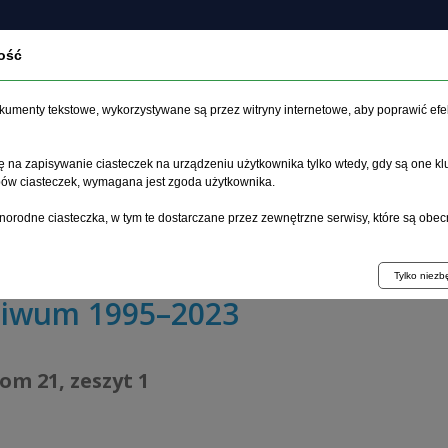
ość
O czasopiśmie
Zeszyt aktualny
Archiwum
Artykuł
dokumenty tekstowe, wykorzystywane są przez witryny internetowe, aby poprawić efe
 na zapisywanie ciasteczek na urządzeniu użytkownika tylko wtedy, gdy są one kl
ypów ciasteczek, wymagana jest zgoda użytkownika.
główna
>
Archiwum
>
zeszyt 1
>
norodne ciasteczka, w tym te dostarczane przez zewnętrzne serwisy, które są obec
eakcji autoimmunologicznej na procesy regeneracji w o
Tylko niez
hiwum 1995–2023
tom 21, zeszyt 1