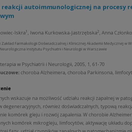
 reakcji autoimmunologicznej na procesy r
owym
1
2
owiec-Iskra
,
Iwona Kurkowska-Jastrzębska
,
Anna Członk
 i Zakład Farmakologii Doświadczalnej i Klinicznej Akademii Medycznej w 
ka Neurologiczna Instytutu Psychiatrii i Neurologii w Warszawie
erapia w Psychiatrii i Neurologii, 2005, 1, 61-70
luczowe:
choroba Alzheimera, choroba Parkinsona, limfocyt
zenie
nych wskazuje na możliwość udziału reakcji zapalnej w pat
 degeneracyjnych, również doświadczalnych, typową reakc
ie komórek gleju i rozwój zapalenia. W chorobie Alzheimer
ych komórek mikrogleju, limfocytów, aktywację układu dopeł
strej fazy, udział czynników zapalnych w patomechanizmie n