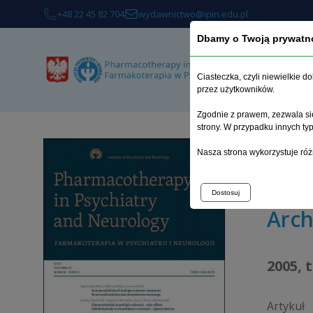
+48 22 45 82 704
wydawnictwo@ipin.edu.pl
Dbamy o Twoją prywatn
Ciasteczka, czyli niewielkie 
przez użytkowników.
Zgodnie z prawem, zezwala się
strony. W przypadku innych t
Strona 
Nasza strona wykorzystuje róż
Wpływ r
Dostosuj
Arc
2005, 
Artykuł