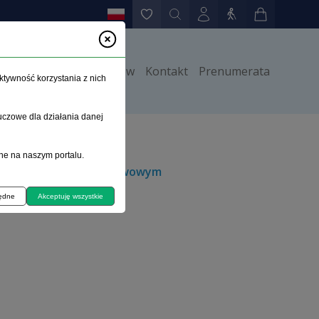
y
Instrukcje dla autorów
Kontakt
Prenumerata
ktywność korzystania z nich
uczowe dla działania danej
ne na naszym portalu.
środkowym układzie nerwowym
będne
Akceptuję wszystkie