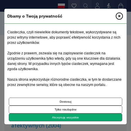
Dbamy o Twoją prywatność
Ciasteczka, czyli niewielkie dokumenty tekstowe, wykorzystywane są
przez witryny internetowe, aby poprawić efektywność korzystania z nich
przez użytkowników.
Strona główna
>
Archiwum
>
zeszyt 1
Zgodnie z prawem, zezwala się na zapisywanie ciasteczek na
urządzeniu użytkownika tylko wtedy, gdy są one kluczowe dla działania
danej strony. W przypadku innych typów ciasteczek, wymagana jest
Archiwum 1995–2023
zgoda użytkownika.
Nasza strona wykorzystuje różnorodne ciasteczka, w tym te dostarczane
2004, tom 20, zeszyt 1
przez zewnętrzne serwisy, które są obecne na naszym portalu.
Dostosuj
Artykuł
Tylko niezbędne
Zasady leczenia nawracających zaburzeń
Akceptuję wszystkie
afektywnych (2004)