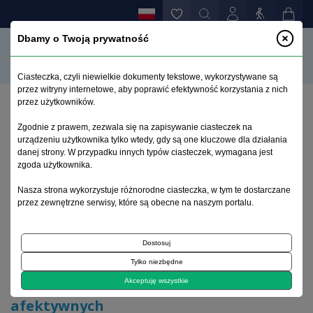
Dbamy o Twoją prywatność
Ciasteczka, czyli niewielkie dokumenty tekstowe, wykorzystywane są
przez witryny internetowe, aby poprawić efektywność korzystania z nich
przez użytkowników.
Strona główna
>
Archiwum
>
zeszyt 1
>
Zgodnie z prawem, zezwala się na zapisywanie ciasteczek na
Psychoterapia w zaburzeniach afektywnych
urządzeniu użytkownika tylko wtedy, gdy są one kluczowe dla działania
danej strony. W przypadku innych typów ciasteczek, wymagana jest
zgoda użytkownika.
Archiwum 1995–2023
Nasza strona wykorzystuje różnorodne ciasteczka, w tym te dostarczane
przez zewnętrzne serwisy, które są obecne na naszym portalu.
2004, tom 20, zeszyt 1
Dostosuj
Aneks
Tylko niezbędne
Psychoterapia w zaburzeniach
Akceptuję wszystkie
afektywnych