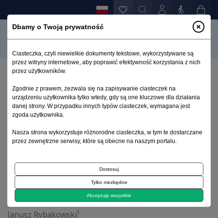
Dbamy o Twoją prywatność
Ciasteczka, czyli niewielkie dokumenty tekstowe, wykorzystywane są
przez witryny internetowe, aby poprawić efektywność korzystania z nich
przez użytkowników.
Strona główna
>
Archiwum
>
zeszyt 3-4
>
Editorial
Zgodnie z prawem, zezwala się na zapisywanie ciasteczek na
urządzeniu użytkownika tylko wtedy, gdy są one kluczowe dla działania
danej strony. W przypadku innych typów ciasteczek, wymagana jest
Archiwum 1995–2023
zgoda użytkownika.
Nasza strona wykorzystuje różnorodne ciasteczka, w tym te dostarczane
2009, tom 25, zeszyt 3-4
przez zewnętrzne serwisy, które są obecne na naszym portalu.
Artykuł redakcyjny
Dostosuj
Tylko niezbędne
Editorial
Akceptuję wszystkie
1
Janusz Rybakowski