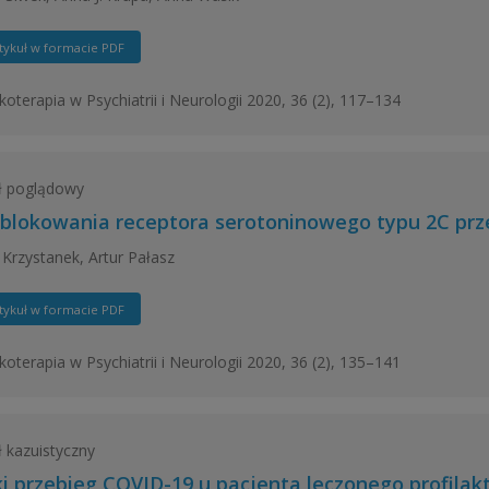
tykuł w formacie PDF
oterapia w Psychiatrii i Neurologii 2020, 36 (2), 117–134
ł poglądowy
 blokowania receptora serotoninowego typu 2C prze
Krzystanek, Artur Pałasz
tykuł w formacie PDF
oterapia w Psychiatrii i Neurologii 2020, 36 (2), 135–141
ł kazuistyczny
ki przebieg COVID-19 u pacjenta leczonego profilak