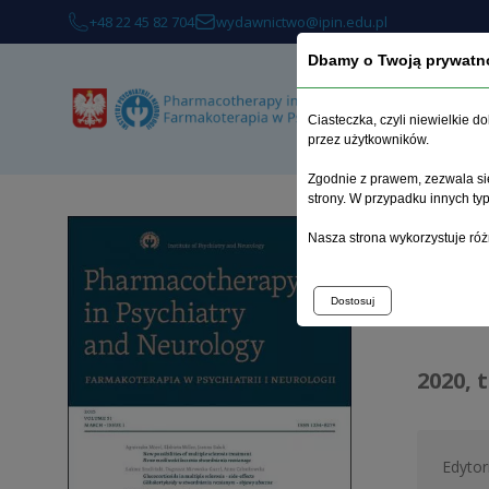
+48 22 45 82 704
wydawnictwo@ipin.edu.pl
Dbamy o Twoją prywatn
Ciasteczka, czyli niewielkie 
przez użytkowników.
Zgodnie z prawem, zezwala się
strony. W przypadku innych t
Strona 
Nasza strona wykorzystuje róż
Arc
Dostosuj
2020, 
Edytor