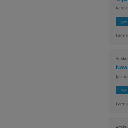
Karoli
Ar
Farmak
Artyku
Nowe
Jolant
Ar
Farmak
Artyku