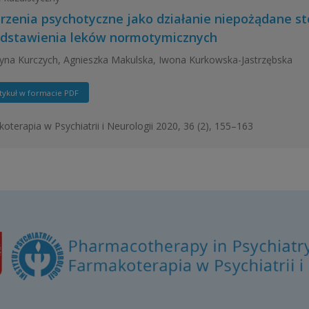
rzenia psychotyczne jako działanie niepożądane s
odstawienia leków normotymicznych
yna Kurczych, Agnieszka Makulska, Iwona Kurkowska-Jastrzębska
tykuł w formacie PDF
oterapia w Psychiatrii i Neurologii 2020, 36 (2), 155–163