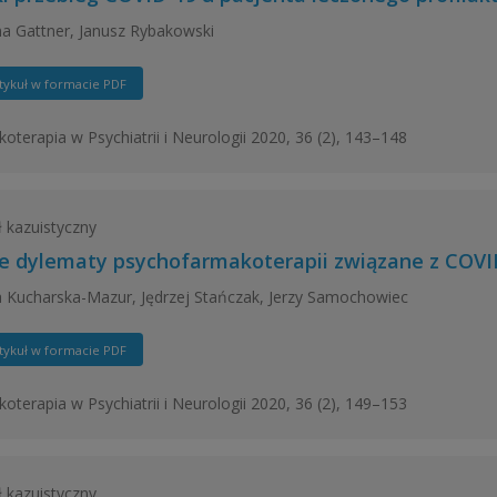
na Gattner, Janusz Rybakowski
tykuł w formacie PDF
oterapia w Psychiatrii i Neurologii 2020, 36 (2), 143–148
ł kazuistyczny
 dylematy psychofarmakoterapii związane z COVID
a Kucharska-Mazur, Jędrzej Stańczak, Jerzy Samochowiec
tykuł w formacie PDF
oterapia w Psychiatrii i Neurologii 2020, 36 (2), 149–153
ł kazuistyczny