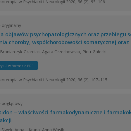
oterapia w Psychiatrii i Neurologii 2020, 36 (2), 95–106
ł oryginalny
a objawów psychopatologicznych oraz przebiegu schi
nia choroby, współchorobowości somatycznej oraz
Broniarczyk-Czarniak, Agata Orzechowska, Piotr Gałecki
tykuł w formacie PDF
oterapia w Psychiatrii i Neurologii 2020, 36 (2), 107–115
ł poglądowy
sidon – właściwości farmakodynamiczne i farmakokin
akcji
 Siwek, Anna J. Krupa, Anna Wasik