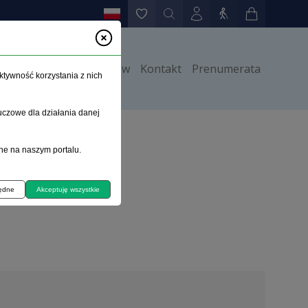
y
Instrukcje dla autorów
Kontakt
Prenumerata
ktywność korzystania z nich
uczowe dla działania danej
ne na naszym portalu.
będne
Akceptuję wszystkie