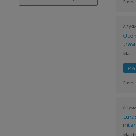
Farmak
Artyku
Ocen
trwa
Marta 
Ar
Farmak
Artyku
Lura
inter
Marcin