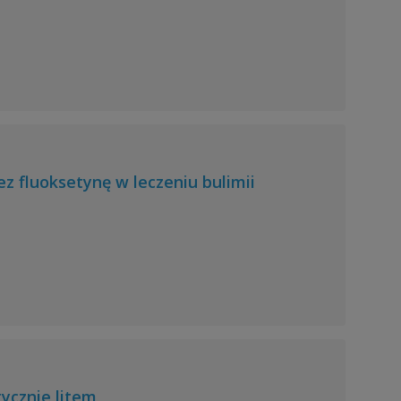
z fluoksetynę w leczeniu bulimii
tycznie litem