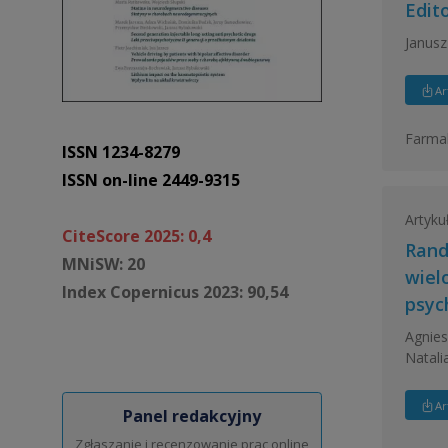
Edito
Janusz
Ar
Farmak
ISSN 1234-8279
ISSN on-line 2449-9315
Artyku
CiteScore 2025: 0,4
Rand
MNiSW: 20
wiel
Index Copernicus 2023: 90,54
psyc
Agnies
Natali
Ar
Panel redakcyjny
Zgłaszanie i recenzowanie prac online