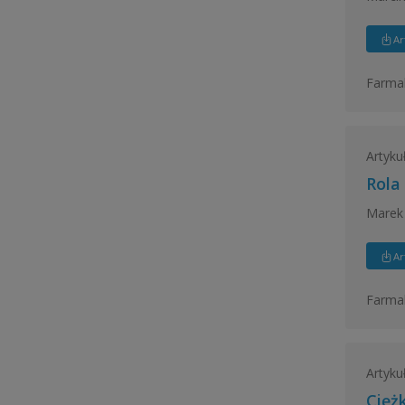
Ar
Farmak
Artyku
Rola
Marek 
Ar
Farmak
Artyku
Cięż