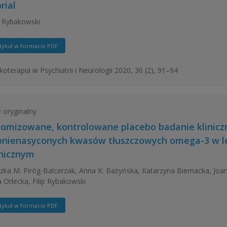
rial
 Rybakowski
tykuł w formacie PDF
oterapia w Psychiatrii i Neurologii 2020, 36 (2), 91–94
ł oryginalny
omizowane, kontrolowane placebo badanie kliniczn
onienasyconych kwasów tłuszczowych omega-3 w le
hicznym
zka M. Piróg-Balcerzak, Anna K. Bażyńska, Katarzyna Biernacka, Jo
a Orlecka, Filip Rybakowski
tykuł w formacie PDF