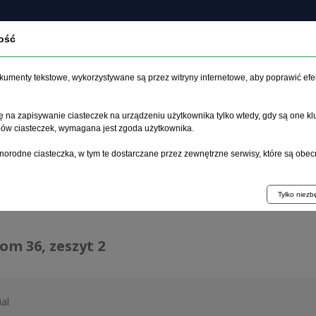
ość
O czasopiśmie
Zeszyt aktualny
Archiwum
Artykuł
dokumenty tekstowe, wykorzystywane są przez witryny internetowe, aby poprawić efe
 na zapisywanie ciasteczek na urządzeniu użytkownika tylko wtedy, gdy są one kl
ypów ciasteczek, wymagana jest zgoda użytkownika.
główna
>
Archiwum
>
zeszyt 2
norodne ciasteczka, w tym te dostarczane przez zewnętrzne serwisy, które są obec
hiwum 1995–2023
Tylko niez
tom 36, zeszyt 2
ial