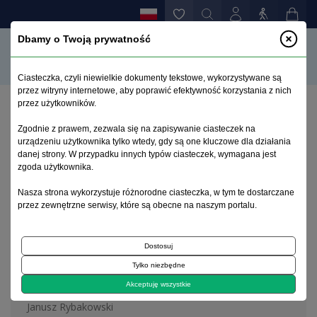
Dbamy o Twoją prywatność
Ciasteczka, czyli niewielkie dokumenty tekstowe, wykorzystywane są
przez witryny internetowe, aby poprawić efektywność korzystania z nich
przez użytkowników.
Strona główna
>
Archiwum
>
zeszyt 1
Zgodnie z prawem, zezwala się na zapisywanie ciasteczek na
urządzeniu użytkownika tylko wtedy, gdy są one kluczowe dla działania
danej strony. W przypadku innych typów ciasteczek, wymagana jest
Archiwum 1995–2023
zgoda użytkownika.
Nasza strona wykorzystuje różnorodne ciasteczka, w tym te dostarczane
2011, tom 27, zeszyt 1
przez zewnętrzne serwisy, które są obecne na naszym portalu.
Dostosuj
Artykuł redakcyjny
Tylko niezbędne
Editorial
Akceptuję wszystkie
Janusz Rybakowski