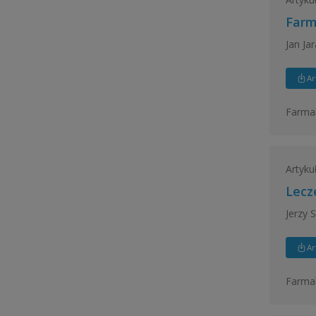
Farm
Jan Ja
Ar
Farmak
Artyku
Lecz
Jerzy 
Ar
Farmak