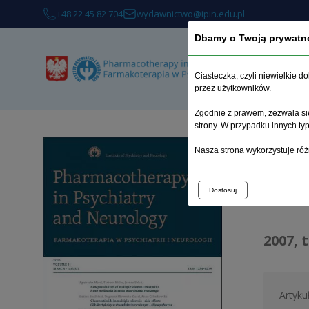
+48 22 45 82 704
wydawnictwo@ipin.edu.pl
Dbamy o Twoją prywatn
Ciasteczka, czyli niewielkie 
przez użytkowników.
Zgodnie z prawem, zezwala się
strony. W przypadku innych t
Strona 
Nasza strona wykorzystuje róż
Arc
Dostosuj
2007, 
Artyku