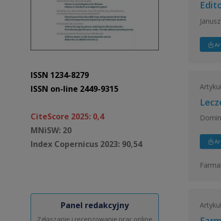
Edito
Janusz
Ar
ISSN 1234-8279
Artyku
ISSN on-line 2449-9315
Lecz
CiteScore 2025: 0,4
Domin
MNiSW: 20
Ar
Index Copernicus 2023: 90,54
Farmak
Panel redakcyjny
Artyku
Farm
Zgłaszanie i recenzowanie prac online