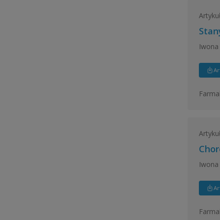
Artyku
Stan
Iwona
Ar
Farmak
Artyku
Chor
Iwona
Ar
Farmak