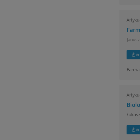
Artyku
Farm
Janusz
Ar
Farmak
Artyku
Biol
Łukasz
Ar