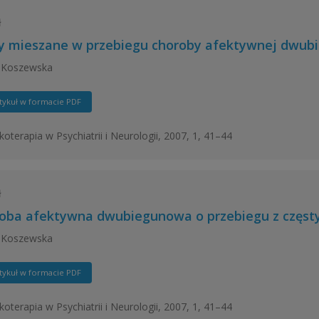
ł
y mieszane w przebiegu choroby afektywnej dwub
 Koszewska
tykuł w formacie PDF
oterapia w Psychiatrii i Neurologii, 2007, 1, 41–44
ł
oba afektywna dwubiegunowa o przebiegu z częst
 Koszewska
tykuł w formacie PDF
oterapia w Psychiatrii i Neurologii, 2007, 1, 41–44