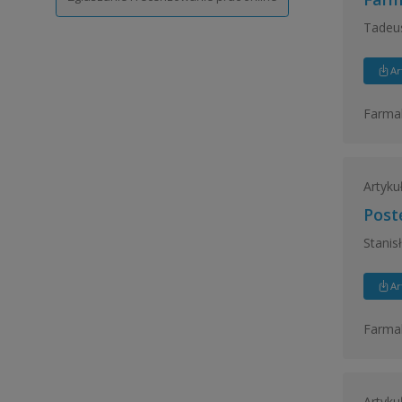
Tadeu
Ar
Farmak
Artyku
Post
Stanis
Ar
Farmak
Artyku