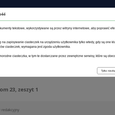
ość
O czasopiśmie
Zeszyt aktualny
Archiwum
Artykuł
dokumenty tekstowe, wykorzystywane są przez witryny internetowe, aby poprawić efe
 na zapisywanie ciasteczek na urządzeniu użytkownika tylko wtedy, gdy są one kl
ypów ciasteczek, wymagana jest zgoda użytkownika.
główna
>
Archiwum
>
zeszyt 1
norodne ciasteczka, w tym te dostarczane przez zewnętrzne serwisy, które są obec
hiwum 1995–2023
Tylko niez
tom 23, zeszyt 1
ł redakcyjny