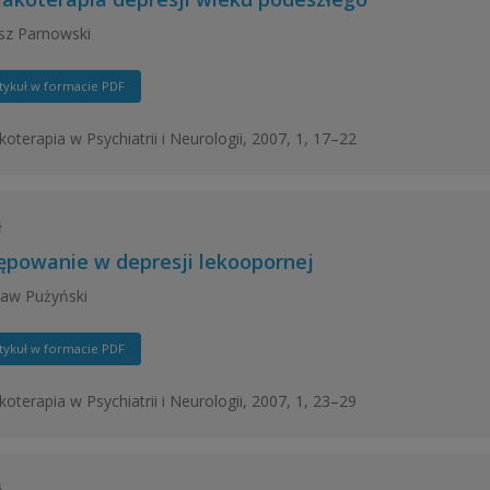
sz Parnowski
tykuł w formacie PDF
oterapia w Psychiatrii i Neurologii, 2007, 1, 17–22
ł
ępowanie w depresji lekoopornej
ław Pużyński
tykuł w formacie PDF
oterapia w Psychiatrii i Neurologii, 2007, 1, 23–29
ł