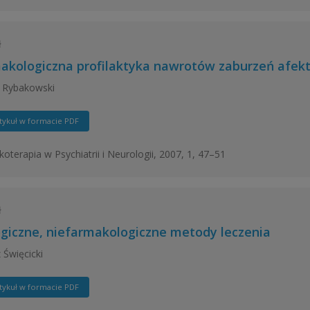
ł
akologiczna profilaktyka nawrotów zaburzeń afe
 Rybakowski
tykuł w formacie PDF
oterapia w Psychiatrii i Neurologii, 2007, 1, 47–51
ł
ogiczne, niefarmakologiczne metody leczenia
 Święcicki
tykuł w formacie PDF