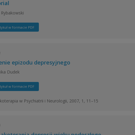
rial
 Rybakowski
tykuł w formacie PDF
ł
enie epizodu depresyjnego
ika Dudek
tykuł w formacie PDF
oterapia w Psychiatrii i Neurologii, 2007, 1, 11–15
ł
akoterapia depresji wieku podeszłego