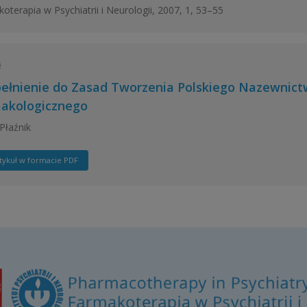
oterapia w Psychiatrii i Neurologii, 2007, 1, 53–55
ł
ełnienie do Zasad Tworzenia Polskiego Nazewnict
akologicznego
Płaźnik
tykuł w formacie PDF