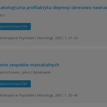
akologiczna profilaktyka depresji okresowo nawra
racz
tykuł w formacie PDF
oterapia w Psychiatrii i Neurologii, 2007, 1, 31–33
ł
enie zespołów maniakalnych
Samochowiec, Janusz Rybakowski
tykuł w formacie PDF
oterapia w Psychiatrii i Neurologii, 2007, 1, 35–40