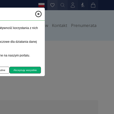
y
Instrukcje dla autorów
Kontakt
Prenumerata
ktywność korzystania z nich
uczowe dla działania danej
ne na naszym portalu.
będne
Akceptuję wszystkie