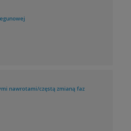
iegunowej
ymi nawrotami/częstą zmianą faz