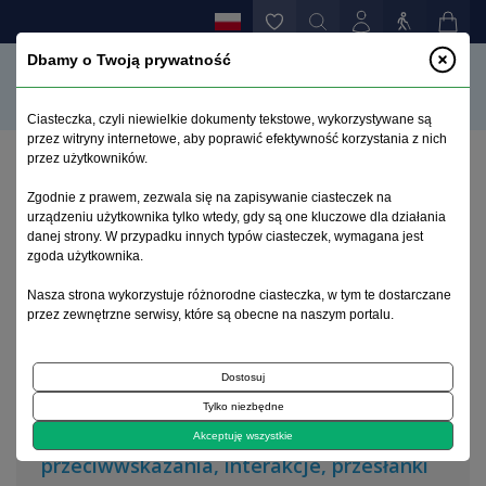
Dbamy o Twoją prywatność
Ciasteczka, czyli niewielkie dokumenty tekstowe, wykorzystywane są
przez witryny internetowe, aby poprawić efektywność korzystania z nich
przez użytkowników.
Strona główna
>
Archiwum
>
zeszyt 1
Zgodnie z prawem, zezwala się na zapisywanie ciasteczek na
urządzeniu użytkownika tylko wtedy, gdy są one kluczowe dla działania
danej strony. W przypadku innych typów ciasteczek, wymagana jest
Archiwum 1995–2023
zgoda użytkownika.
Nasza strona wykorzystuje różnorodne ciasteczka, w tym te dostarczane
2001, tom 17, zeszyt 1
przez zewnętrzne serwisy, które są obecne na naszym portalu.
Dostosuj
Artykuł
Tylko niezbędne
Leki przeciwpsychotyczne, wskazania,
Akceptuję wszystkie
przeciwwskazania, interakcje, przesłanki