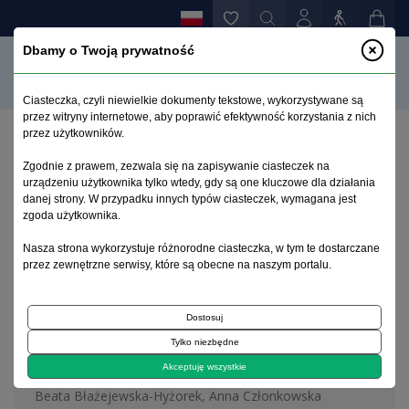
Dbamy o Twoją prywatność
Ciasteczka, czyli niewielkie dokumenty tekstowe, wykorzystywane są
przez witryny internetowe, aby poprawić efektywność korzystania z nich
przez użytkowników.
Strona główna
>
Archiwum
>
zeszyt 3
Zgodnie z prawem, zezwala się na zapisywanie ciasteczek na
urządzeniu użytkownika tylko wtedy, gdy są one kluczowe dla działania
danej strony. W przypadku innych typów ciasteczek, wymagana jest
Archiwum 1995–2023
zgoda użytkownika.
Nasza strona wykorzystuje różnorodne ciasteczka, w tym te dostarczane
2000, tom 16, zeszyt 3
przez zewnętrzne serwisy, które są obecne na naszym portalu.
Dostosuj
Artykuł
Tylko niezbędne
Statyny a ryzyko udaru mózgu
Akceptuję wszystkie
Beata Błażejewska-Hyżorek, Anna Członkowska