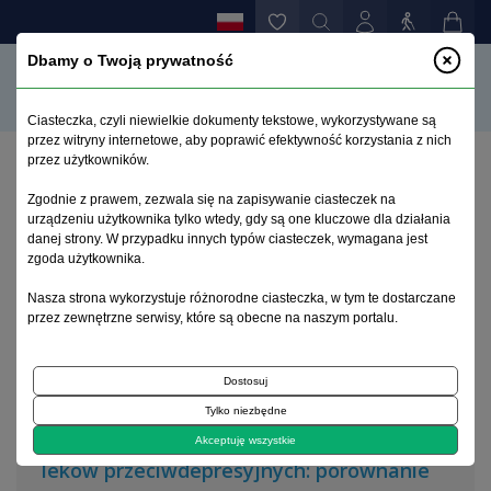
Dbamy o Twoją prywatność
Ciasteczka, czyli niewielkie dokumenty tekstowe, wykorzystywane są
przez witryny internetowe, aby poprawić efektywność korzystania z nich
przez użytkowników.
Strona główna
>
Archiwum
>
zeszyt 1
Zgodnie z prawem, zezwala się na zapisywanie ciasteczek na
urządzeniu użytkownika tylko wtedy, gdy są one kluczowe dla działania
danej strony. W przypadku innych typów ciasteczek, wymagana jest
Archiwum 1995–2023
zgoda użytkownika.
Nasza strona wykorzystuje różnorodne ciasteczka, w tym te dostarczane
2000, tom 16, zeszyt 1
przez zewnętrzne serwisy, które są obecne na naszym portalu.
Dostosuj
Artykuł
Tylko niezbędne
Uwagi na temat mechanizmów działania
Akceptuję wszystkie
leków przeciwdepresyjnych: porównanie