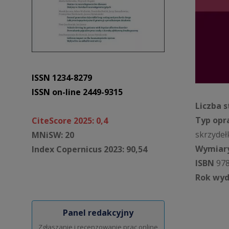
ISSN 1234-8279
ISSN on-line 2449-9315
Liczba s
Typ opr
CiteScore 2025: 0,4
skrzydeł
MNiSW: 20
Wymiary
Index Copernicus 2023: 90,54
ISBN
978
Rok wyd
Panel redakcyjny
Zgłaszanie i recenzowanie prac online