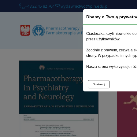
+48 22 45 82 704
wydawnictwo@ipin.edu.pl
Dbamy o Twoją prywatn
Ciasteczka, czyli niewielkie 
przez użytkowników.
Zgodnie z prawem, zezwala się
strony. W przypadku innych t
Strona 
Nasza strona wykorzystuje róż
Dostosuj