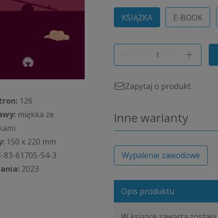
KSIĄŻKA
E-BOOK
Zapytaj o produkt
tron:
126
awy:
miękka ze
Inne warianty
kami
:
150 x 220 mm
-83-61705-54-3
Wypalenie zawodowe
ania:
2023
Opis produktu
W książce zawarta została