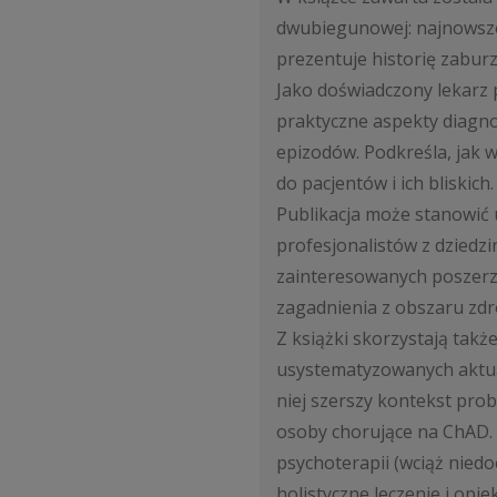
dwubiegunowej: najnowsze 
prezentuje historię zaburze
Jako doświadczony lekarz 
praktyczne aspekty diagnoz
epizodów. Podkreśla, jak 
do pacjentów i ich bliskich.
Publikacja może stanowić
profesjonalistów z dziedzin 
zainteresowanych poszerz
zagadnienia z obszaru zdr
Z książki skorzystają także
usystematyzowanych aktua
niej szerszy kontekst pro
osoby chorujące na ChAD. 
psychoterapii (wciąż nied
holistyczne leczenie i opi