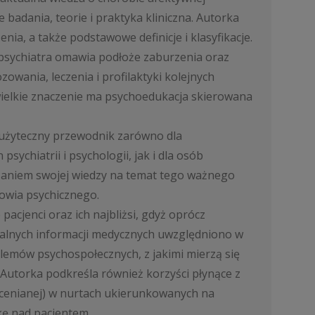
badania, teorie i praktyka kliniczna. Autorka
nia, a także podstawowe definicje i klasyfikacje.
psychiatra omawia podłoże zaburzenia oraz
owania, leczenia i profilaktyki kolejnych
wielkie znaczenie ma psychoedukacja skierowana
 użyteczny przewodnik zarówno dla
psychiatrii i psychologii, jak i dla osób
aniem swojej wiedzy na temat tego ważnego
owia psychicznego.
 pacjenci oraz ich najbliżsi, gdyż oprócz
lnych informacji medycznych uwzględniono w
blemów psychospołecznych, z jakimi mierzą się
Autorka podkreśla również korzyści płynące z
ocenianej) w nurtach ukierunkowanych na
ekę nad pacjentem.