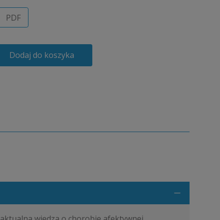
PDF
Dodaj do koszyka
 aktualna wiedza o chorobie afektywnej