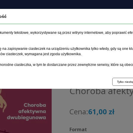
ość
O czasopiśmie
Zeszyt aktualny
Archiwum
Artykuł
dokumenty tekstowe, wykorzystywane są przez witryny internetowe, aby poprawić efe
 na zapisywanie ciasteczek na urządzeniu użytkownika tylko wtedy, gdy są one kl
ypów ciasteczek, wymagana jest zgoda użytkownika.
główna
>
Książki
>
Psychiatria
>
Choroba afektywna dwubiegu
norodne ciasteczka, w tym te dostarczane przez zewnętrzne serwisy, które są obec
Marlena Sokół-Szawłowska
Tylko niez
Choroba afek
Cena:
61,00 zł
Format