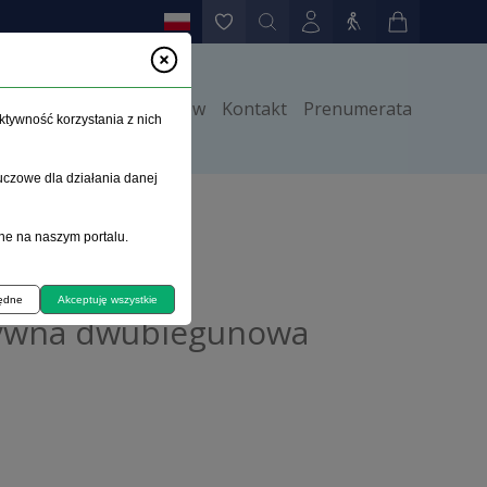
y
Instrukcje dla autorów
Kontakt
Prenumerata
ktywność korzystania z nich
uczowe dla działania danej
nowa
ne na naszym portalu.
będne
Akceptuję wszystkie
tywna dwubiegunowa