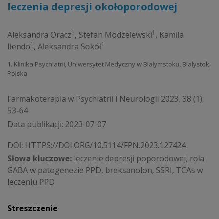
leczenia depresji okołoporodowej
1
1
Aleksandra Oracz
,
Stefan Modzelewski
,
Kamila
1
1
Iłendo
,
Aleksandra Sokół
1. Klinika Psychiatrii, Uniwersytet Medyczny w Białymstoku, Białystok,
Polska
Farmakoterapia w Psychiatrii i Neurologii 2023, 38 (1):
53-64
Data publikacji: 2023-07-07
DOI:
HTTPS://DOI.ORG/10.5114/FPN.2023.127424
Słowa kluczowe:
leczenie depresji poporodowej, rola
GABA w patogenezie PPD, breksanolon, SSRI, TCAs w
leczeniu PPD
Streszczenie