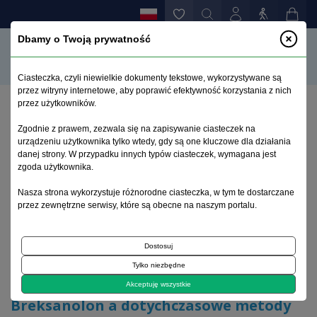
Dbamy o Twoją prywatność
Ciasteczka, czyli niewielkie dokumenty tekstowe, wykorzystywane są
przez witryny internetowe, aby poprawić efektywność korzystania z nich
przez użytkowników.
Strona główna
>
Archiwum
>
zeszyt 1
>
Zgodnie z prawem, zezwala się na zapisywanie ciasteczek na
Breksanolon a dotychczasowe metody leczenia
urządzeniu użytkownika tylko wtedy, gdy są one kluczowe dla działania
depresji okołoporodowej
danej strony. W przypadku innych typów ciasteczek, wymagana jest
zgoda użytkownika.
Archiwum 1995–2023
Nasza strona wykorzystuje różnorodne ciasteczka, w tym te dostarczane
przez zewnętrzne serwisy, które są obecne na naszym portalu.
2023, tom 39, zeszyt 1
Dostosuj
Tylko niezbędne
Artykuł poglądowy
Akceptuję wszystkie
Breksanolon a dotychczasowe metody