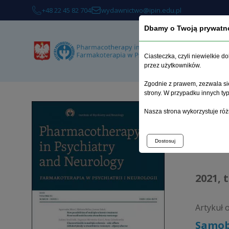
+48 22 45 82 704
wydawnictwo@ipin.edu.pl
Dbamy o Twoją prywatn
Ciasteczka, czyli niewielkie 
przez użytkowników.
Zgodnie z prawem, zezwala się
strony. W przypadku innych t
Strona 
Nasza strona wykorzystuje róż
Arc
Dostosuj
2021, 
Artykuł 
Samob