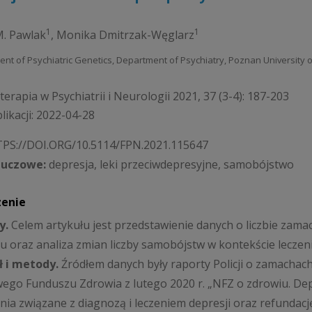
1
1
. Pawlak
,
Monika Dmitrzak-Węglarz
ent of Psychiatric Genetics, Department of Psychiatry, Poznan University 
erapia w Psychiatrii i Neurologii 2021, 37 (3-4): 187-203
likacji: 2022-04-28
PS://DOI.ORG/10.5114/FPN.2021.115647
luczowe:
depresja, leki przeciwdepresyjne, samobójstwo
zenie
y.
Celem artykułu jest przedstawienie danych o liczbie zam
u oraz analiza zmian liczby samobójstw w kontekście leczen
ł i metody.
Źródłem danych były raporty Policji o zamacha
go Funduszu Zdrowia z lutego 2020 r. „NFZ o zdrowiu. Dep
nia związane z diagnozą i leczeniem depresji oraz refunda