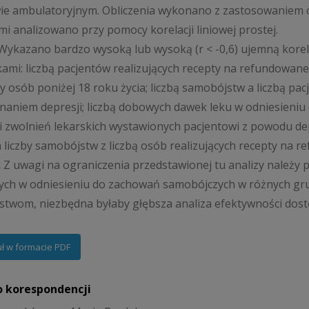
wie ambulatoryjnym. Obliczenia wykonano z zastosowaniem 
i analizowano przy pomocy korelacji liniowej prostej.
ykazano bardzo wysoką lub wysoką (r < -0,6) ujemną korel
ami: liczbą pacjentów realizujących recepty na refundowane
 osób poniżej 18 roku życia; liczbą samobójstw a liczbą pa
naniem depresji; liczbą dobowych dawek leku w odniesieni
ni zwolnień lekarskich wystawionych pacjentowi z powodu de
a liczby samobójstw z liczbą osób realizujących recepty na 
.
Z uwagi na ograniczenia przedstawionej tu analizy należy
ch w odniesieniu do zachowań samobójczych w różnych gr
twom, niezbędna byłaby głębsza analiza efektywności dost
uł w formacie PDF
o korespondencji