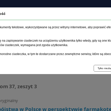
ość
O czasopiśmie
Zeszyt aktualny
Archiwum
Artykuł
dokumenty tekstowe, wykorzystywane są przez witryny internetowe, aby poprawić efe
 na zapisywanie ciasteczek na urządzeniu użytkownika tylko wtedy, gdy są one kl
ypów ciasteczek, wymagana jest zgoda użytkownika.
główna
>
Archiwum
>
zeszyt 3
>
Samobójstwa w Polsce w perspe
norodne ciasteczka, w tym te dostarczane przez zewnętrzne serwisy, które są obec
hiwum 1995–2023
Tylko niez
tom 37, zeszyt 3
oryginalny
ójstwa w Polsce w perspektywie farmakoter