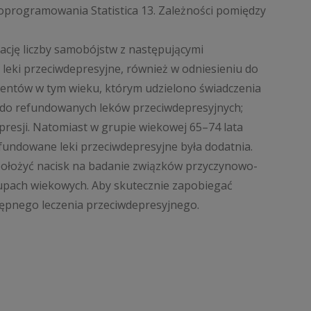
oprogramowania Statistica 13. Zależności pomiędzy
ację liczby samobójstw z następującymi
 leki przeciwdepresyjne, również w odniesieniu do
cjentów w tym wieku, którym udzielono świadczenia
u do refundowanych leków przeciwdepresyjnych;
presji. Natomiast w grupie wiekowej 65–74 lata
refundowane leki przeciwdepresyjne była dodatnia.
 położyć nacisk na badanie związków przyczynowo-
upach wiekowych. Aby skutecznie zapobiegać
ępnego leczenia przeciwdepresyjnego.