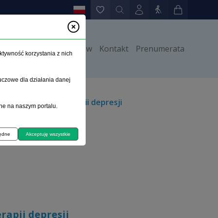
y
Instrukcje dla autorów
Kontakt
Prenumerata
ktywność korzystania z nich
uczowe dla działania danej
ktywie farmakoterapii depresji
ne na naszym portalu.
będne
Akceptuję wszystkie
apii depresji