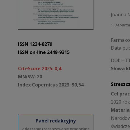
Joanna M
1. Departm
Farmakot
ISSN 1234-8279
Data pub
ISSN on-line 2449-9315
DOI:
HTT
CiteScore 2025: 0,4
Słowa k
MNiSW: 20
Streszc
Index Copernicus 2023: 90,54
Cel prac
2020 rok
Materia
Narodowe
Panel redakcyjny
świadcze
Zgłaszanie i recenzowanie prac online