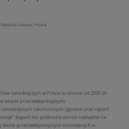
of Medical Sciences, Poland
achów samobójczych w Polsce w okresie od 2000 do
ia lekami przeciwdepresyjnymi.
ch samobójczych zakończonych zgonem oraz raport
resja". Raport ten podkreśla wzrost nakładów na
cję leków przeciwdepresyjnych stosowanych w