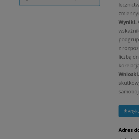
lecznict
zmiennym
Wyniki.
W
wskaźnik
podgrupy
z rozpoz
liczbą d
korelacj
Wnioski
skutkowy
samobójs
Artyk
Adres d