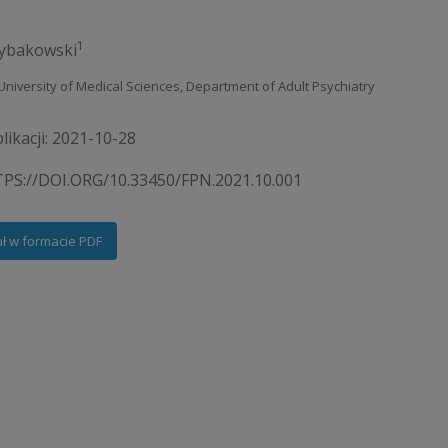
1
Rybakowski
University of Medical Sciences, Department of Adult Psychiatry
likacji: 2021-10-28
PS://DOI.ORG/10.33450/FPN.2021.10.001
uł w formacie PDF