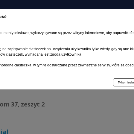
ość
O czasopiśmie
Zeszyt aktualny
Archiwum
Artykuł
dokumenty tekstowe, wykorzystywane są przez witryny internetowe, aby poprawić efe
 na zapisywanie ciasteczek na urządzeniu użytkownika tylko wtedy, gdy są one kl
ypów ciasteczek, wymagana jest zgoda użytkownika.
główna
>
Archiwum
>
zeszyt 2
>
Edytorial
norodne ciasteczka, w tym te dostarczane przez zewnętrzne serwisy, które są obec
hiwum 1995–2023
Tylko niez
tom 37, zeszyt 2
ial