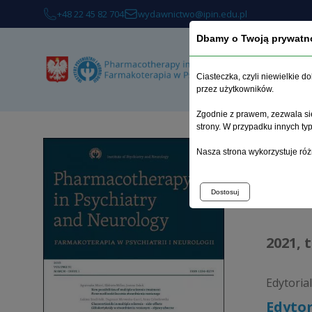
+48 22 45 82 704
wydawnictwo@ipin.edu.pl
Dbamy o Twoją prywatn
Ciasteczka, czyli niewielkie 
przez użytkowników.
Zgodnie z prawem, zezwala się
strony. W przypadku innych t
Strona 
Nasza strona wykorzystuje róż
Arc
Dostosuj
2021, 
Edytorial
Edytor