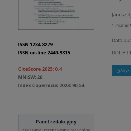
Janusz 
1. Poznan 
Data pub
ISSN 1234-8279
ISSN on-line 2449-9315
DOI:
HTT
CiteScore 2025: 0,4
Artyk
MNiSW: 20
Index Copernicus 2023: 90,54
Panel redakcyjny
Zgłaszanie i recenzowanie prac online