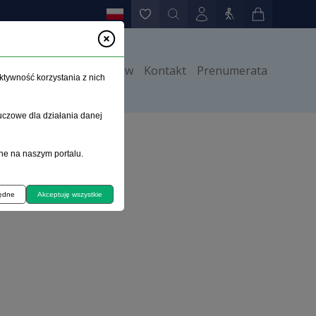
y
Instrukcje dla autorów
Kontakt
Prenumerata
ktywność korzystania z nich
uczowe dla działania danej
ne na naszym portalu.
będne
Akceptuję wszystkie