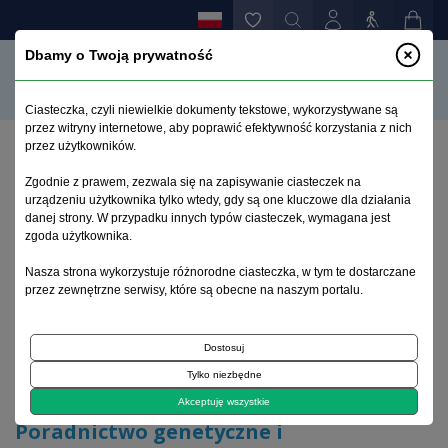
Dbamy o Twoją prywatność
Ciasteczka, czyli niewielkie dokumenty tekstowe, wykorzystywane są
przez witryny internetowe, aby poprawić efektywność korzystania z nich
przez użytkowników.
Strona główna
>
Archiwum
>
zeszyt 3
>
Zgodnie z prawem, zezwala się na zapisywanie ciasteczek na
Poradnictwo genetyczne i farmakogenetyczne w
urządzeniu użytkownika tylko wtedy, gdy są one kluczowe dla działania
psychiatrii
danej strony. W przypadku innych typów ciasteczek, wymagana jest
zgoda użytkownika.
Archiwum 1995–2023
Nasza strona wykorzystuje różnorodne ciasteczka, w tym te dostarczane
przez zewnętrzne serwisy, które są obecne na naszym portalu.
2020, tom 36, zeszyt 3
Dostosuj
Tylko niezbędne
Artykuł poglądowy
Akceptuję wszystkie
Poradnictwo genetyczne i