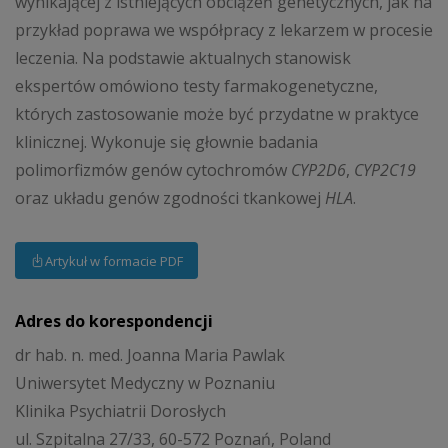
wynikającej z istniejących obciążeń genetycznych, jak na
przykład poprawa we współpracy z lekarzem w procesie
leczenia. Na podstawie aktualnych stanowisk
ekspertów omówiono testy farmakogenetyczne,
których zastosowanie może być przydatne w praktyce
klinicznej. Wykonuje się głownie badania
polimorfizmów genów cytochromów
CYP2D6
,
CYP2C19
oraz układu genów zgodności tkankowej
HLA
.
Artykuł w formacie PDF
Adres do korespondencji
dr hab. n. med. Joanna Maria Pawlak
Uniwersytet Medyczny w Poznaniu
Klinika Psychiatrii Dorosłych
ul. Szpitalna 27/33, 60-572 Poznań, Poland