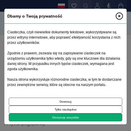
Dbamy o Twoją prywatność
Ciasteczka, czyli niewielkie dokumenty tekstowe, wykorzystywane są
przez witryny internetowe, aby poprawić efektywność korzystania z nich
przez użytkowników.
Strona główna
>
Archiwum
>
zeszyt 3
>
Zgodnie z prawem, zezwala się na zapisywanie ciasteczek na
Obecny stan wiedzy na temat zastosowania
urządzeniu użytkownika tylko wtedy, gdy są one kluczowe dla działania
medycznej marihuany w wybranych chorobach
danej strony. W przypadku innych typów ciasteczek, wymagana jest
neurologicznych
zgoda użytkownika.
Nasza strona wykorzystuje różnorodne ciasteczka, w tym te dostarczane
przez zewnętrzne serwisy, które są obecne na naszym portalu.
Archiwum 1995–2023
Dostosuj
2020, tom 36, zeszyt 3
Tylko niezbędne
Akceptuję wszystkie
Artykuł poglądowy