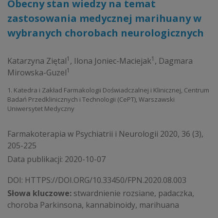
Obecny stan wiedzy na temat
zastosowania medycznej marihuany w
wybranych chorobach neurologicznych
1
1
Katarzyna Ziętal
,
Ilona Joniec-Maciejak
,
Dagmara
1
Mirowska-Guzel
1. Katedra i Zakład Farmakologii Doświadczalnej i Klinicznej, Centrum
Badań Przedklinicznych i Techno­logii (CePT), Warszawski
Uniwersytet Medyczny
Farmakoterapia w Psychiatrii i Neurologii 2020, 36 (3),
205-225
Data publikacji: 2020-10-07
DOI:
HTTPS://DOI.ORG/10.33450/FPN.2020.08.003
Słowa kluczowe:
stwardnienie rozsiane, padaczka,
choroba Parkinsona, kannabinoidy, marihuana