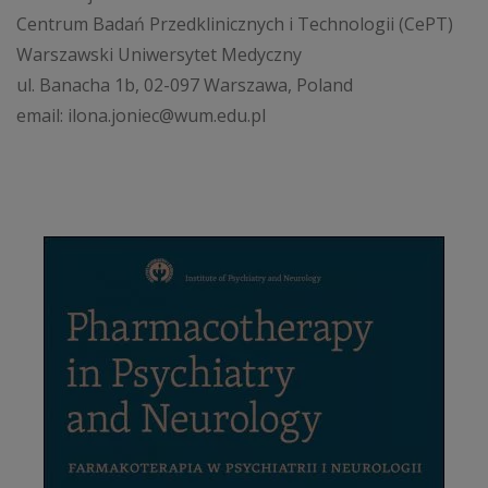
Centrum Badań Przedklinicznych i Technologii (CePT)
Warszawski Uniwersytet Medyczny
ul. Banacha 1b, 02-097 Warszawa, Poland
email: ilona.joniec@wum.edu.pl