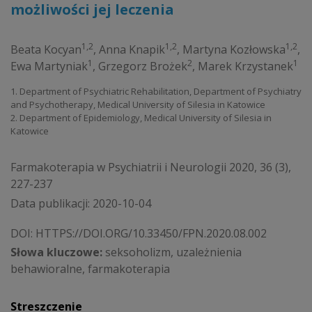
możliwości jej leczenia
1,2
1,2
1,2
Beata Kocyan
,
Anna Knapik
,
Martyna Kozłowska
,
1
2
1
Ewa Martyniak
,
Grzegorz Brożek
,
Marek Krzystanek
1. Department of Psychiatric Rehabilitation, Department of Psychiatry
and Psychotherapy, Medical University of Silesia in Katowice
2. Department of Epidemiology, Medical University of Silesia in
Katowice
Farmakoterapia w Psychiatrii i Neurologii 2020, 36 (3),
227-237
Data publikacji: 2020-10-04
DOI:
HTTPS://DOI.ORG/10.33450/FPN.2020.08.002
Słowa kluczowe:
seksoholizm, uzależnienia
behawioralne, farmakoterapia
Streszczenie