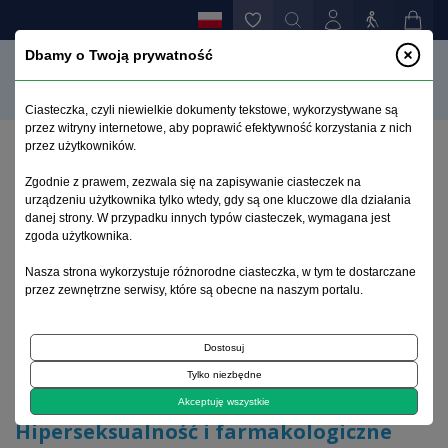
Dbamy o Twoją prywatność
Ciasteczka, czyli niewielkie dokumenty tekstowe, wykorzystywane są
przez witryny internetowe, aby poprawić efektywność korzystania z nich
przez użytkowników.
Strona główna
>
Archiwum
>
zeszyt 3
>
Zgodnie z prawem, zezwala się na zapisywanie ciasteczek na
Hiperseksualność i farmakologiczne możliwości jej
urządzeniu użytkownika tylko wtedy, gdy są one kluczowe dla działania
leczenia
danej strony. W przypadku innych typów ciasteczek, wymagana jest
zgoda użytkownika.
Archiwum 1995–2023
Nasza strona wykorzystuje różnorodne ciasteczka, w tym te dostarczane
przez zewnętrzne serwisy, które są obecne na naszym portalu.
2020, tom 36, zeszyt 3
Dostosuj
Tylko niezbędne
Artykuł poglądowy
Akceptuję wszystkie
Hiperseksualność i farmakologiczne