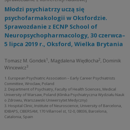
Młodzi psychiatrzy uczą się
psychofarmakologii w Oksfordzie.
Sprawozdanie z ECNP School of
Neuropsychopharmacology, 30 czerwca–
5 lipca 2019 r., Oksford, Wielka Brytania
1
2
Tomasz M. Gondek
,
Magdalena Więdłocha
,
Dominik
3
Wincewicz
1. European Psychiatric Association – Early Career Psychiatrists
Committee, Wroclaw, Poland
2. Department of Psychiatry, Faculty of Health Sciences, Medical
University of Warsaw, Poland (Klinika Psychiatryczna Wydziału Nauk
o Zdrowiu, Warszawski Uniwersytet Medyczny)
3. Hospital Clinic, Institute of Neuroscience, University of Barcelona,
IDIBAPS, CIBERSAM, 170 Villarroel st, 12-0, 08036, Barcelona,
Catalonia, Spain