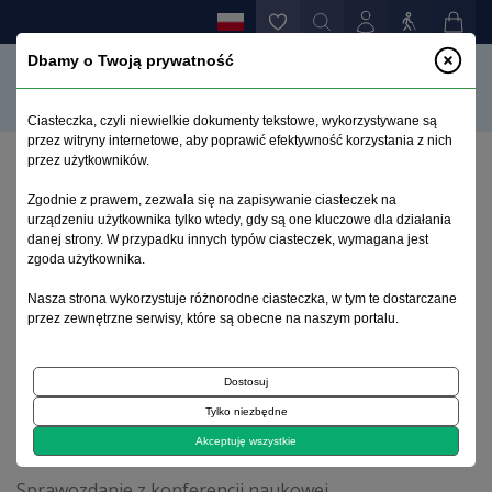
Dbamy o Twoją prywatność
Ciasteczka, czyli niewielkie dokumenty tekstowe, wykorzystywane są
przez witryny internetowe, aby poprawić efektywność korzystania z nich
przez użytkowników.
Strona główna
>
Archiwum
>
zeszyt 3-4
>
Zgodnie z prawem, zezwala się na zapisywanie ciasteczek na
Młodzi psychiatrzy uczą się psychofarmakologii w
urządzeniu użytkownika tylko wtedy, gdy są one kluczowe dla działania
Oksfordzie. Sprawozdanie z ECNP School of
danej strony. W przypadku innych typów ciasteczek, wymagana jest
Neuropsychopharmacology, 30 czerwca–5 lipca 2019
zgoda użytkownika.
r., Oksford, Wielka Brytania
Nasza strona wykorzystuje różnorodne ciasteczka, w tym te dostarczane
przez zewnętrzne serwisy, które są obecne na naszym portalu.
Archiwum 1995–2023
Dostosuj
Tylko niezbędne
2019, tom 35, zeszyt 3-4
Akceptuję wszystkie
Sprawozdanie z konferencji naukowej