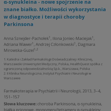
α-synukleina - nowe spojrzenie na
znane białko. Możliwości wykorzystania
w diagnostyce i terapii choroby
Parkinsona
1
1
Anna Sznejder-Pachołek
,
Ilona Joniec-Maciejak
,
1
1
Adriana Wawer
,
Andrzej Członkowski
,
Dagmara
1,2
Mirowska-Guzel
1. Katedra i Zakład Farmakologii Doświadczalnej i Klinicznej,
Warszawski Uniwersytet Medyczny, Polska, HealthQuest spółka z
ograniczoną odpowiedzialnością Sp.k., Warszawa, Polska
2. II Klinika Neurologiczna, Instytut Psychiatrii i Neurologii w
Warszawie
Farmakoterapia w Psychiatrii i Neurologii, 2013, 3–4,
151–157
Słowa kluczowe:
choroba Parkinsona, α-synukleina,
białka prionowe, monomery/tetramery α-synukleiny