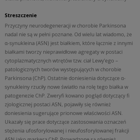
Streszczenie
Przyczyny neurodegeneracji w chorobie Parkinsona
nadal nie są w pełni poznane. Od wielu lat wiadomo, że
α-synukleina (ASN) jest białkiem, które łącznie z innymi
białkami tworzy nieprawidłowe agregaty w postaci
cytoplazmatycznych wtrętów tzw. ciał Lewy’ego –
patologicznych tworów występujących w chorobie
Parkinsona (ChP). Ostatnie doniesienia dotyczące α-
synukleiny rzuciły nowe światło na rolę tego białka w
patogenezie ChP. Zweryfi kowano pogląd dotyczący fi
zjologicznej postaci ASN, pojawiły się również
doniesienia sugerujące prionowe właściwości ASN.
Ukazały się prace dotyczące zastosowania oznaczeń
stężenia ufosforylowanej i nieufosforylowanej frakcji
ASN jako markera ChP. Prowadzone są również