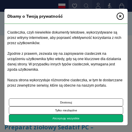
Dbamy o Twoją prywatność
Ciasteczka, czyli niewielkie dokumenty tekstowe, wykorzystywane są
przez witryny internetowe, aby poprawić efektywność korzystania z nich
przez użytkowników.
Strona główna
>
Archiwum
>
zeszyt 2
>
Zgodnie z prawem, zezwala się na zapisywanie ciasteczek na
Preparat ziołowy Sedatif PC – możliwości leczenia
urządzeniu użytkownika tylko wtedy, gdy są one kluczowe dla działania
zaburzeń lękowych i zaburzeń snu
danej strony. W przypadku innych typów ciasteczek, wymagana jest
zgoda użytkownika.
Archiwum 1995–2023
Nasza strona wykorzystuje różnorodne ciasteczka, w tym te dostarczane
przez zewnętrzne serwisy, które są obecne na naszym portalu.
2013, tom 29, zeszyt 2
Dostosuj
Tylko niezbędne
Artykuł poglądowy
Akceptuję wszystkie
Preparat ziołowy Sedatif PC –