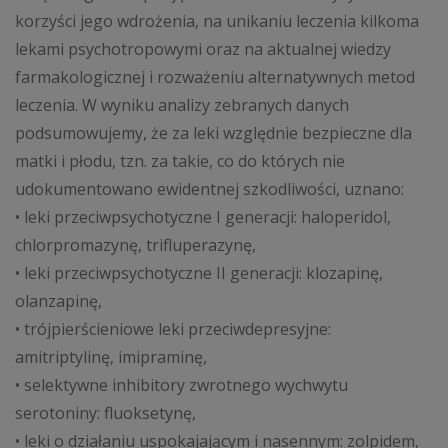
korzyści jego wdrożenia, na unikaniu leczenia kilkoma
lekami psychotropowymi oraz na aktualnej wiedzy
farmakologicznej i rozważeniu alternatywnych metod
leczenia. W wyniku analizy zebranych danych
podsumowujemy, że za leki względnie bezpieczne dla
matki i płodu, tzn. za takie, co do których nie
udokumentowano ewidentnej szkodliwości, uznano:
• leki przeciwpsychotyczne I generacji: haloperidol,
chlorpromazynę, trifluperazynę,
• leki przeciwpsychotyczne II generacji: klozapinę,
olanzapinę,
• trójpierścieniowe leki przeciwdepresyjne:
amitriptylinę, imipraminę,
• selektywne inhibitory zwrotnego wychwytu
serotoniny: fluoksetynę,
• leki o działaniu uspokajającym i nasennym: zolpidem,