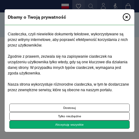
Dbamy o Twoją prywatność
Ciasteczka, czyli niewielkie dokumenty tekstowe, wykorzystywane są
przez witryny internetowe, aby poprawić efektywność korzystania z nich
przez użytkowników.
Strona główna
>
Archiwum
>
zeszyt 1
>
Zgodnie z prawem, zezwala się na zapisywanie ciasteczek na
Psychofarmakologia kobiet w ciąży
urządzeniu użytkownika tylko wtedy, gdy są one kluczowe dla działania
danej strony. W przypadku innych typów ciasteczek, wymagana jest
zgoda użytkownika.
Archiwum 1995–2023
Nasza strona wykorzystuje różnorodne ciasteczka, w tym te dostarczane
przez zewnętrzne serwisy, które są obecne na naszym portalu.
2013, tom 29, zeszyt 1
Dostosuj
Artykuł poglądowy
Tylko niezbędne
Psychofarmakologia kobiet w ciąży
Akceptuję wszystkie