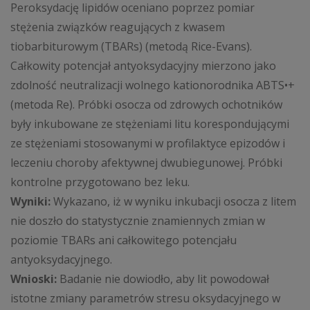
Peroksydację lipidów oceniano poprzez pomiar
stężenia związków reagujących z kwasem
tiobarbiturowym (TBARs) (metodą Rice-Evans).
Całkowity potencjał antyoksydacyjny mierzono jako
zdolność neutralizacji wolnego kationorodnika ABTS•+
(metoda Re). Próbki osocza od zdrowych ochotników
były inkubowane ze stężeniami litu korespondującymi
ze stężeniami stosowanymi w profilaktyce epizodów i
leczeniu choroby afektywnej dwubiegunowej. Próbki
kontrolne przygotowano bez leku.
Wyniki:
Wykazano, iż w wyniku inkubacji osocza z litem
nie doszło do statystycznie znamiennych zmian w
poziomie TBARs ani całkowitego potencjału
antyoksydacyjnego.
Wnioski:
Badanie nie dowiodło, aby lit powodował
istotne zmiany parametrów stresu oksydacyjnego w