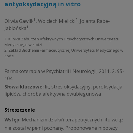
antyoksydacyjną in vitro
1
2
Oliwia Gawlik
,
Wojciech Mielicki
,
Jolanta Rabe-
1
Jabłońska
1. Klinika Zaburzeń Afektywnych i Psychotycznych Uniwersytetu
Medycznego w Łodzi
2. Zakład Biochemii Farmaceutycznej Uniwersytetu Medycznego w
Łodzi
Farmakoterapia w Psychiatrii i Neurologii, 2011, 2, 95-
104
Słowa kluczowe:
lit, stres oksydacyjny, peroksydacja
lipidów, choroba afektywna dwubiegunowa
Streszczenie
Wstęp:
Mechanizm działań terapeutycznych litu wciąż
nie został w pełni poznany. Proponowane hipotezy