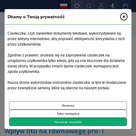
Dbamy o Twoją prywatność
Ciasteczka, czyli niewielkie dokumenty tekstowe, wykorzystywane są
przez witryny internetowe, aby poprawić efektywność korzystania z nich
przez użytkowników.
Strona główna
>
Archiwum
>
zeszyt 2
>
Zgodnie z prawem, zezwala się na zapisywanie ciasteczek na
Wpływ litu na równowagę pro- i antyoksydacyjną in
urządzeniu użytkownika tylko wtedy, gdy są one kluczowe dla działania
vitro
danej strony. W przypadku innych typów ciasteczek, wymagana jest
zgoda użytkownika.
Archiwum 1995–2023
Nasza strona wykorzystuje różnorodne ciasteczka, w tym te dostarczane
przez zewnętrzne serwisy, które są obecne na naszym portalu.
2011, tom 27, zeszyt 2
Dostosuj
Tylko niezbędne
Artykuł oryginalny
Akceptuję wszystkie
Wpływ litu na równowagę pro- i