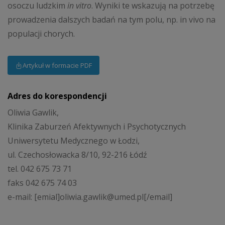
osoczu ludzkim
in vitro
. Wyniki te wskazują na potrzebę
prowadzenia dalszych badań na tym polu, np. in vivo na
populacji chorych.
Artykuł w formacie PDF
Adres do korespondencji
Oliwia Gawlik,
Klinika Zaburzeń Afektywnych i Psychotycznych
Uniwersytetu Medycznego w Łodzi,
ul. Czechosłowacka 8/10, 92-216 Łódź
tel. 042 675 73 71
faks 042 675 74 03
e-mail: [emial]oliwia.gawlik@umed.pl[/email]