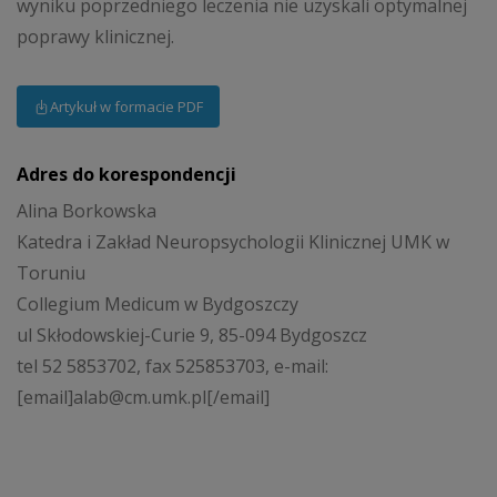
wyniku poprzedniego leczenia nie uzyskali optymalnej
poprawy klinicznej.
Artykuł w formacie PDF
Adres do korespondencji
Alina Borkowska
Katedra i Zakład Neuropsychologii Klinicznej UMK w
Toruniu
Collegium Medicum w Bydgoszczy
ul Skłodowskiej-Curie 9, 85-094 Bydgoszcz
tel 52 5853702, fax 525853703, e-mail:
[email]alab@cm.umk.pl[/email]