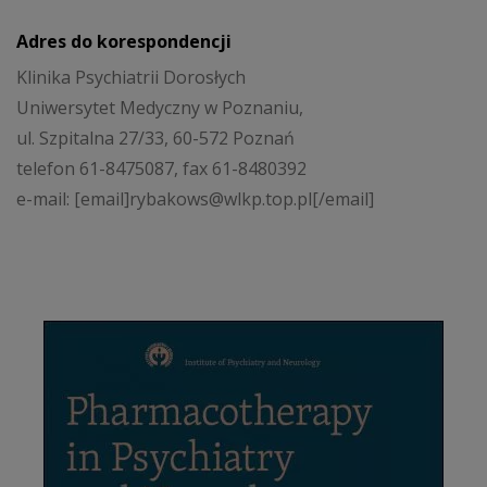
Adres do korespondencji
Klinika Psychiatrii Dorosłych
Uniwersytet Medyczny w Poznaniu,
ul. Szpitalna 27/33, 60-572 Poznań
telefon 61-8475087, fax 61-8480392
e-mail: [email]rybakows@wlkp.top.pl[/email]