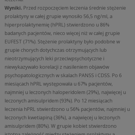
Wyniki.
Przed rozpoczęciem leczenia średnie stężenie
prolaktyny w całej grupie wynosiło 56,5 ng/ml, a
hiperprolaktynemię (hPRL) stwierdzono u 86%
badanych pacjentów, nieco więcej niż w całej grupie
EUFEST (71%). Stężenie prolaktyny było podobne w
grupie chorych dotychczas otrzymujących lub
nieotrzymujących leki przeciwpsychotyczne i
niewykazywało korelacji z nasileniem objawów
psychopatologicznych w skalach PANSS i CDSS. Po 6
miesiącach hPRL występowała u 67% pacjentów,
najmniej u leczonych haloperidolem (29%), najwięcej u
leczonych amisulpridem (93%). Po 12 miesiącach
leczenia hPRL stwierdzono u 56% pacjentów, najmniej u
leczonych kwetiapiną (36%), a najwięcej u leczonych
amisulpridem (80%). W grupie kobiet stwierdzono
istotną zależność między stężeniem prolaktyny a