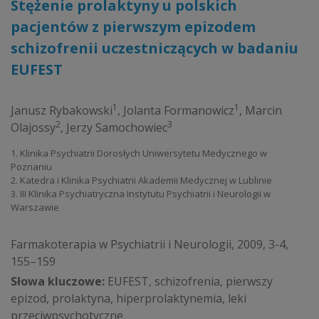
Stężenie prolaktyny u polskich
pacjentów z pierwszym epizodem
schizofrenii uczestniczących w badaniu
EUFEST
1
1
Janusz Rybakowski
,
Jolanta Formanowicz
,
Marcin
2
3
Olajossy
,
Jerzy Samochowiec
1. Klinika Psychiatrii Dorosłych Uniwersytetu Medycznego w
Poznaniu
2. Katedra i Klinika Psychiatrii Akademii Medycznej w Lublinie
3. III Klinika Psychiatryczna Instytutu Psychiatrii i Neurologii w
Warszawie
Farmakoterapia w Psychiatrii i Neurologii, 2009, 3-4,
155–159
Słowa kluczowe:
EUFEST, schizofrenia, pierwszy
epizod, prolaktyna, hiperprolaktynemia, leki
przeciwpsychotyczne