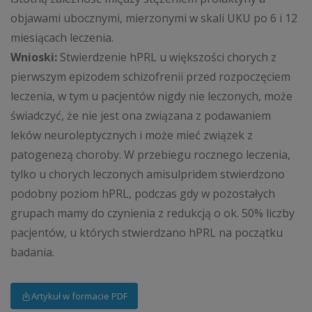
objawami ubocznymi, mierzonymi w skali UKU po 6 i 12
miesiącach leczenia.
Wnioski:
Stwierdzenie hPRL u większości chorych z
pierwszym epizodem schizofrenii przed rozpoczęciem
leczenia, w tym u pacjentów nigdy nie leczonych, może
świadczyć, że nie jest ona związana z podawaniem
leków neuroleptycznych i może mieć związek z
patogenezą choroby. W przebiegu rocznego leczenia,
tylko u chorych leczonych amisulpridem stwierdzono
podobny poziom hPRL, podczas gdy w pozostałych
grupach mamy do czynienia z redukcją o ok. 50% liczby
pacjentów, u których stwierdzano hPRL na początku
badania.
Artykuł w formacie PDF