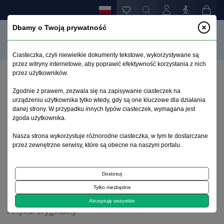
Dbamy o Twoją prywatność
Ciasteczka, czyli niewielkie dokumenty tekstowe, wykorzystywane są
przez witryny internetowe, aby poprawić efektywność korzystania z nich
przez użytkowników.
Strona główna
>
Archiwum
>
zeszyt 3-4
>
Zgodnie z prawem, zezwala się na zapisywanie ciasteczek na
Stężenie prolaktyny u polskich pacjentów z
urządzeniu użytkownika tylko wtedy, gdy są one kluczowe dla działania
pierwszym epizodem schizofrenii uczestniczących w
danej strony. W przypadku innych typów ciasteczek, wymagana jest
badaniu EUFEST
zgoda użytkownika.
Nasza strona wykorzystuje różnorodne ciasteczka, w tym te dostarczane
przez zewnętrzne serwisy, które są obecne na naszym portalu.
Archiwum 1995–2023
Dostosuj
2009, tom 25, zeszyt 3-4
Tylko niezbędne
Akceptuję wszystkie
Artykuł oryginalny