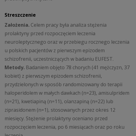
Streszczenie
Założenia.
Celem pracy była analiza stężenia
prolaktyny przed rozpoczęciem leczenia
neuroleptycznego oraz w przebiegu rocznego leczenia
u polskich pacjentów z pierwszym epizodem
schizofrenii, uczestniczących w badaniu EUFEST.
Metody.
Badaniem objęto 78 chorych (41 mężczyzn, 37
kobiet) z pierwszym epizodem schizofrenii,
przydzielonych w sposób randomizowany do terapii
haloperidolem w małych dawkach (n=23), amisulpridem
(n=21), kwetiapiną (n=11), olanzapiną (n=22) lub
ziprasidonem (n=1), stosowanych przez okres 12
miesięcy. Stężenie prolaktyny oceniano przed
rozpoczęciem leczenia, po 6 miesiącach oraz po roku
leczenia.