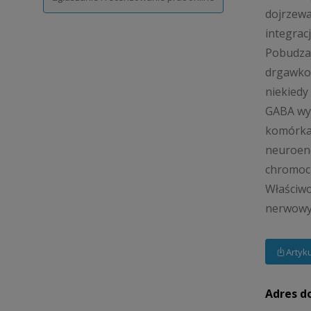
dojrzewa
integrac
Pobudzaj
drgawkow
niekiedy
GABA wyw
komórkac
neuroend
chromoch
Właściwo
nerwowyc
Artyk
Adres d