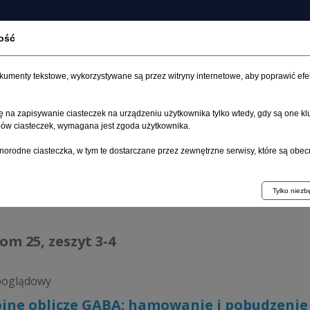
ość
O czasopiśmie
Zeszyt aktualny
Archiwum
Artykuł
dokumenty tekstowe, wykorzystywane są przez witryny internetowe, aby poprawić efe
 na zapisywanie ciasteczek na urządzeniu użytkownika tylko wtedy, gdy są one kl
ypów ciasteczek, wymagana jest zgoda użytkownika.
główna
>
Archiwum
>
zeszyt 3-4
>
Podwójne oblicze GABA: ham
norodne ciasteczka, w tym te dostarczane przez zewnętrzne serwisy, które są obec
hiwum 1995–2023
Tylko niez
tom 25, zeszyt 3-4
poglądowy
jne oblicze GABA: hamowanie i pobudzenie