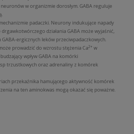
 neuronów w organizmie dorosłym. GABA reguluje
ą.
mechanizmie padaczki. Neurony indukujące napady
 drgawkotwórczego działania GABA może wyjaśnić,
ch GABA-ergicznych leków przeciwpadaczkowych.
2+
może prowadzić do wzrostu stężenia Ca
w
obudzający wpływ GABA na komórki
ysp trzustkowych oraz adrenaliny z komórek
oriach przekaźnika hamującego aktywność komórek
rzenia na ten aminokwas mogą okazać się poważne.