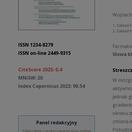
Wojciech
1. Zakład F
2. Zakład 
ISSN 1234-8279
Farmakot
ISSN on-line 2449-9315
Słowa k
CiteScore 2025: 0,4
Streszc
MNiSW: 20
W mózgu
Index Copernicus 2023: 90,54
aktywno
jednak g
gradient
okresu p
zmiana e
Panel redakcyjny
Pobudzaj
Zgłaszanie i recenzowanie prac online