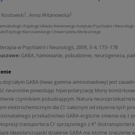
1
2
 Kostowski
,
Anna Witanowska
armakologii i Fizjologii Układu Nerwowego Instytutu Psychiatrii i Neurolog
Patofizjologii Warszawskiego Uniwersytetu Medycznego
erapia w Psychiatrii i Neurologii, 2009, 3-4, 173–178
luczowe:
GABA, hamowanie, pobudzenie, neurogeneza, pa
zenie
 dojrzałym GABA (kwas gamma-aminomasłowy) jest zasadni
ść neuronów powodując hiperpolaryzację błony komórkowej
łównie czynnikiem pobudzającym. Natura neuroprzekaźnic
-
em elektrochemicznym dla Cl
zależnym od stężenia tych jo
ostnatalnego przekaźnictwo GABA-ergiczne zmienia się z p
-
+
kspresji transportera Cl
sprzężonego z K
(kotransportera
ące (depolaryzujące) działanie GABA ma istotne znaczenie 