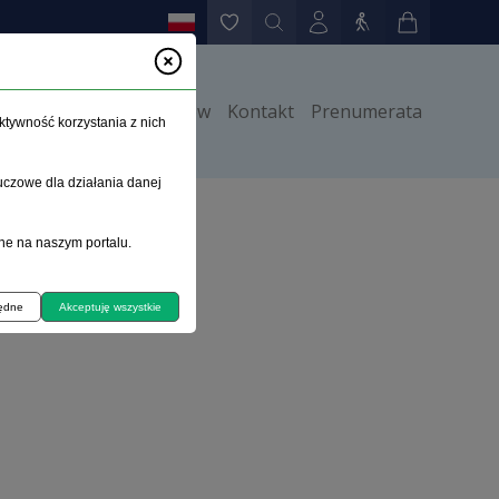
y
Instrukcje dla autorów
Kontakt
Prenumerata
ktywność korzystania z nich
uczowe dla działania danej
owanie i pobudzenie
ne na naszym portalu.
będne
Akceptuję wszystkie