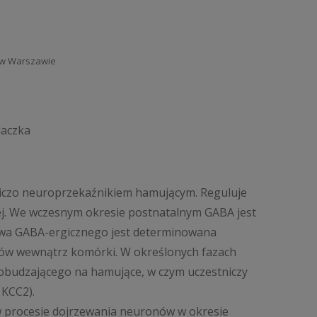
ii w Warszawie
daczka
czo neuroprzekaźnikiem hamującym. Reguluje
. We wczesnym okresie postnatalnym GABA jest
twa GABA-ergicznego jest determinowana
nów wewnątrz komórki. W określonych fazach
obudzającego na hamujące, w czym uczestniczy
 KCC2).
w procesie dojrzewania neuronów w okresie