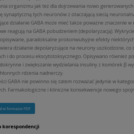
nia organizmu jak też dla dojrzewania nowo generowanych
ję synaptyczną tych neuronów z otaczającą siecią neuronaln
ące działanie GABA może mieć także poważne znaczenie w 
e reagują na GABA pobudzeniem (depolaryzacją). Wykrycie
 opisywane, paradoksalne prokonwulsyjne efekty niektóry
iera działanie depolaryzujące na neurony uszkodzone, co 
h i do procesu ekscytotoksycznego. Opisywano również p
okrynne i zwiększanie wydzielania insuliny z komórek β w
łonnych rdzenia nadnerczy.
ści GABA nie powinno się zatem rozważać jedynie w kateg
h. Farmakologiczne i kliniczne konsekwencje nowego spoj
uł w formacie PDF
o korespondencji