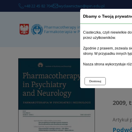
+48 22 45 82 704
wydawnictwo@ipin.edu.pl
Dbamy o Twoją prywatn
Ciasteczka, czyli niewielkie 
przez użytkowników.
Zgodnie z prawem, zezwala się
strony. W przypadku innych t
Strona 
Nasza strona wykorzystuje róż
Arc
Dostosuj
2009, 
Artykuł 
Podwó