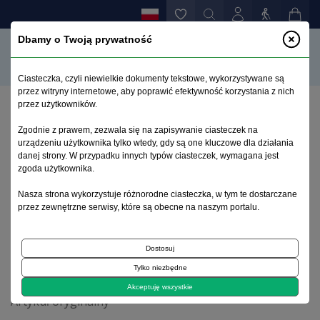
Dbamy o Twoją prywatność
Ciasteczka, czyli niewielkie dokumenty tekstowe, wykorzystywane są
przez witryny internetowe, aby poprawić efektywność korzystania z nich
przez użytkowników.
Strona główna
>
Archiwum
>
zeszyt 3-4
>
Zgodnie z prawem, zezwala się na zapisywanie ciasteczek na
Objawy depresyjne w pierwszym epizodzie
urządzeniu użytkownika tylko wtedy, gdy są one kluczowe dla działania
schizofrenii – analiza polskich wyników badania
danej strony. W przypadku innych typów ciasteczek, wymagana jest
EUFEST
zgoda użytkownika.
Nasza strona wykorzystuje różnorodne ciasteczka, w tym te dostarczane
przez zewnętrzne serwisy, które są obecne na naszym portalu.
Archiwum 1995–2023
Dostosuj
2009, tom 25, zeszyt 3-4
Tylko niezbędne
Akceptuję wszystkie
Artykuł oryginalny