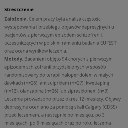
Streszczenie
Założenia.
Celem pracy była analiza częstości
występowania i przebiegu objawów depresyjnych u
pacjentów z pierwszym epizodem schizofrenii,
uczestniczących w polskim ramieniu badania EUFEST
oraz ocena wyników leczenia.
Metody.
Badaniem objęto 94 chorych z pierwszym
epizodem schizofrenii przydzielonych w sposób
randomizowany do terapii haloperidolem w małych
dawkach (n=26), amisulpridem (n=27), kwetiapiną
(n=12), olanzapiną (n=26) lub ziprasidonem (n=3).
Leczenie prowadzono przez okres 12 miesięcy. Objawy
depresyjne oceniano za pomocą skali Calgary (CDSS)
przed leczeniem, a następnie po miesiącu, po 3
miesiącach, po 6 miesiącach oraz po roku leczenia.