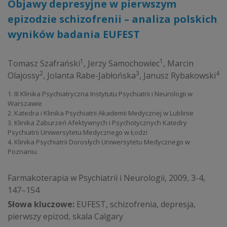
Objawy depresyjne w pierwszym
epizodzie schizofrenii – analiza polskich
wyników badania EUFEST
1
1
Tomasz Szafrański
,
Jerzy Samochowiec
,
Marcin
2
3
4
Olajossy
,
Jolanta Rabe-Jabłońska
,
Janusz Rybakowski
1. III Klinika Psychiatryczna Instytutu Psychiatrii i Neurologii w
Warszawie
2. Katedra i Klinika Psychiatrii Akademii Medycznej w Lublinie
3. Klinika Zaburzeń Afektywnych i Psychotycznych Katedry
Psychiatrii Uniwersytetu Medycznego w Łodzi
4. Klinika Psychiatrii Dorosłych Uniwersytetu Medycznego w
Poznaniu
Farmakoterapia w Psychiatrii i Neurologii, 2009, 3-4,
147–154
Słowa kluczowe:
EUFEST, schizofrenia, depresja,
pierwszy epizod, skala Calgary