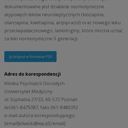
dokumentowane jest działanie normotymiczne
atypowych leków neuroleptycznych (klozapina,
olanzapina, kwetiapina, aripiprazol) oraz nowego leku
przeciwpadaczkowego, lamotriginy, które można uznać
za leki normotymiczne II generacji.
Artykuł w formacie PDF
Adres do korespondencji
Klinika Psychiatrii Dorosłych
Uniwersytet Medyczny
ul. Szpitalna 27/33, 60-572 Poznań
tel.061-8475087, faks 061-8480392
e-mail autora korespondującego:
[email]kliwicki@wp.pl[/email]