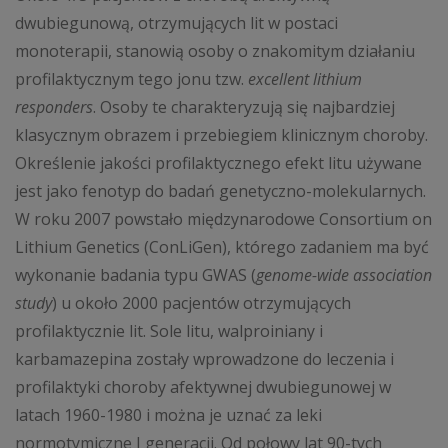
dwubiegunową, otrzymujących lit w postaci
monoterapii, stanowią osoby o znakomitym działaniu
profilaktycznym tego jonu tzw.
excellent lithium
responders
. Osoby te charakteryzują się najbardziej
klasycznym obrazem i przebiegiem klinicznym choroby.
Określenie jakości profilaktycznego efekt litu używane
jest jako fenotyp do badań genetyczno-molekularnych.
W roku 2007 powstało międzynarodowe Consortium on
Lithium Genetics (ConLiGen), którego zadaniem ma być
wykonanie badania typu GWAS (
genome-wide association
study
) u około 2000 pacjentów otrzymujących
profilaktycznie lit. Sole litu, walproiniany i
karbamazepina zostały wprowadzone do leczenia i
profilaktyki choroby afektywnej dwubiegunowej w
latach 1960-1980 i można je uznać za leki
normotymiczne I generacji. Od połowy lat 90-tych