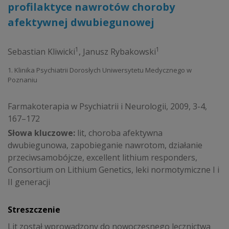
profilaktyce nawrotów choroby
afektywnej dwubiegunowej
1
1
Sebastian Kliwicki
,
Janusz Rybakowski
1. Klinika Psychiatrii Dorosłych Uniwersytetu Medycznego w
Poznaniu
Farmakoterapia w Psychiatrii i Neurologii, 2009, 3-4,
167–172
Słowa kluczowe:
lit, choroba afektywna
dwubiegunowa, zapobieganie nawrotom, działanie
przeciwsamobójcze, excellent lithium responders,
Consortium on Lithium Genetics, leki normotymiczne I i
II generacji
Streszczenie
Lit został wprowadzony do nowoczesnego lecznictwa