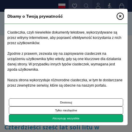
Dbamy o Twoją prywatność
Ciasteczka, czyli niewielkie dokumenty tekstowe, wykorzystywane są
przez witryny internetowe, aby poprawić efektywność korzystania z nich
przez użytkowników.
Strona główna
>
Archiwum
>
zeszyt 3-4
>
Zgodnie z prawem, zezwala się na zapisywanie ciasteczek na
Czterdzieści sześć lat soli litu w profilaktyce
urządzeniu użytkownika tylko wtedy, gdy są one kluczowe dla działania
nawrotów choroby afektywnej dwubiegunowej
danej strony. W przypadku innych typów ciasteczek, wymagana jest
zgoda użytkownika.
Archiwum 1995–2023
Nasza strona wykorzystuje różnorodne ciasteczka, w tym te dostarczane
przez zewnętrzne serwisy, które są obecne na naszym portalu.
2009, tom 25, zeszyt 3-4
Dostosuj
Tylko niezbędne
Artykuł poglądowy
Akceptuję wszystkie
Czterdzieści sześć lat soli litu w