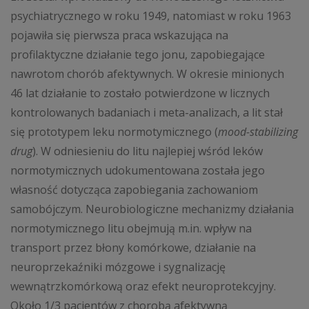
psychiatrycznego w roku 1949, natomiast w roku 1963
pojawiła się pierwsza praca wskazująca na
profilaktyczne działanie tego jonu, zapobiegające
nawrotom chorób afektywnych. W okresie minionych
46 lat działanie to zostało potwierdzone w licznych
kontrolowanych badaniach i meta-analizach, a lit stał
się prototypem leku normotymicznego (
mood-stabilizing
drug
). W odniesieniu do litu najlepiej wśród leków
normotymicznych udokumentowana została jego
własność dotycząca zapobiegania zachowaniom
samobójczym. Neurobiologiczne mechanizmy działania
normotymicznego litu obejmują m.in. wpływ na
transport przez błony komórkowe, działanie na
neuroprzekaźniki mózgowe i sygnalizację
wewnątrzkomórkową oraz efekt neuroprotekcyjny.
Około 1/3 pacjentów z chorobą afektywną