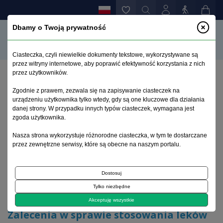
Dbamy o Twoją prywatność
Ciasteczka, czyli niewielkie dokumenty tekstowe, wykorzystywane są
przez witryny internetowe, aby poprawić efektywność korzystania z nich
przez użytkowników.
Strona główna
>
Archiwum
>
zeszyt 3
>
Zgodnie z prawem, zezwala się na zapisywanie ciasteczek na
Zalecenia w sprawie stosowania leków
urządzeniu użytkownika tylko wtedy, gdy są one kluczowe dla działania
przeciwpsychotycznych II generacji
danej strony. W przypadku innych typów ciasteczek, wymagana jest
zgoda użytkownika.
Archiwum 1995–2023
Nasza strona wykorzystuje różnorodne ciasteczka, w tym te dostarczane
przez zewnętrzne serwisy, które są obecne na naszym portalu.
2008, tom 24, zeszyt 3
Dostosuj
Tylko niezbędne
Artykuł
Akceptuję wszystkie
Zalecenia w sprawie stosowania leków