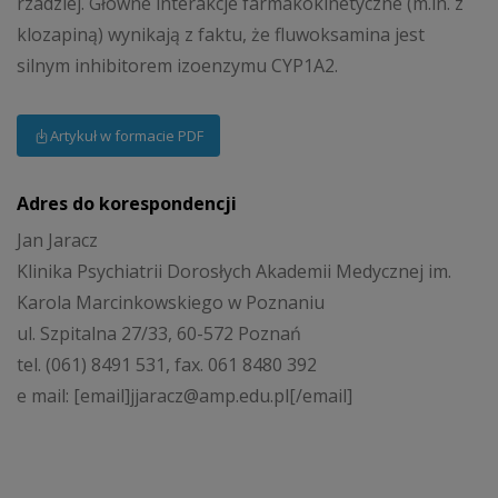
rzadziej. Główne interakcje farmakokinetyczne (m.in. z
klozapiną) wynikają z faktu, że fluwoksamina jest
silnym inhibitorem izoenzymu CYP1A2.
Artykuł w formacie PDF
Adres do korespondencji
Jan Jaracz
Klinika Psychiatrii Dorosłych Akademii Medycznej im.
Karola Marcinkowskiego w Poznaniu
ul. Szpitalna 27/33, 60-572 Poznań
tel. (061) 8491 531, fax. 061 8480 392
e mail: [email]jjaracz@amp.edu.pl[/email]