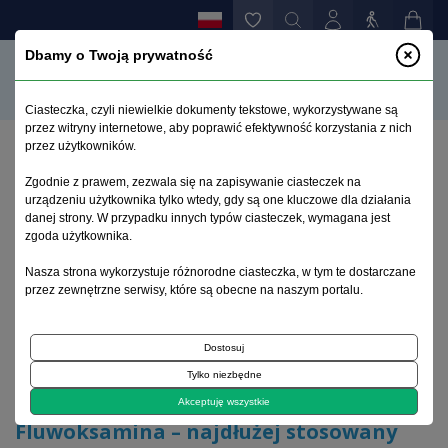
Dbamy o Twoją prywatność
Ciasteczka, czyli niewielkie dokumenty tekstowe, wykorzystywane są
przez witryny internetowe, aby poprawić efektywność korzystania z nich
przez użytkowników.
Strona główna
>
Archiwum
>
zeszyt 3-4
>
Zgodnie z prawem, zezwala się na zapisywanie ciasteczek na
Fluwoksamina – najdłużej stosowany lek z grupy
urządzeniu użytkownika tylko wtedy, gdy są one kluczowe dla działania
selektywnych inhibitorów wychwytu serotoniny
danej strony. W przypadku innych typów ciasteczek, wymagana jest
zgoda użytkownika.
Archiwum 1995–2023
Nasza strona wykorzystuje różnorodne ciasteczka, w tym te dostarczane
przez zewnętrzne serwisy, które są obecne na naszym portalu.
2006, tom 22, zeszyt 3-4
Dostosuj
Tylko niezbędne
Artykuł poglądowy
Akceptuję wszystkie
Fluwoksamina – najdłużej stosowany