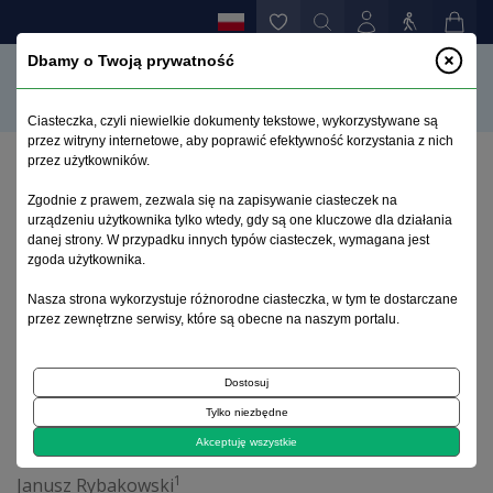
Dbamy o Twoją prywatność
Ciasteczka, czyli niewielkie dokumenty tekstowe, wykorzystywane są
przez witryny internetowe, aby poprawić efektywność korzystania z nich
przez użytkowników.
Strona główna
>
Archiwum
>
zeszyt 2
>
Editorial
Zgodnie z prawem, zezwala się na zapisywanie ciasteczek na
urządzeniu użytkownika tylko wtedy, gdy są one kluczowe dla działania
danej strony. W przypadku innych typów ciasteczek, wymagana jest
Archiwum 1995–2023
zgoda użytkownika.
Nasza strona wykorzystuje różnorodne ciasteczka, w tym te dostarczane
2006, tom 22, zeszyt 2
przez zewnętrzne serwisy, które są obecne na naszym portalu.
Artykuł redakcyjny
Dostosuj
Tylko niezbędne
Editorial
Akceptuję wszystkie
1
Janusz Rybakowski