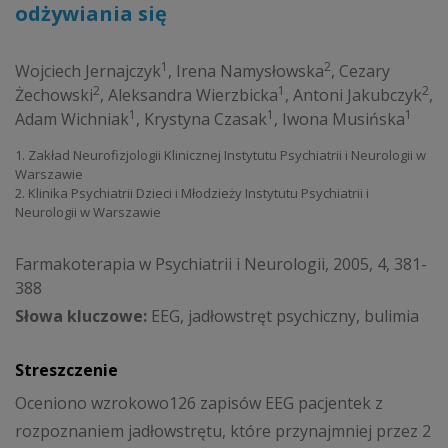
odżywiania się
1
2
Wojciech Jernajczyk
,
Irena Namysłowska
,
Cezary
2
1
2
Żechowski
,
Aleksandra Wierzbicka
,
Antoni Jakubczyk
,
1
1
1
Adam Wichniak
,
Krystyna Czasak
,
Iwona Musińska
1. Zakład Neurofizjologii Klinicznej Instytutu Psychiatrii i Neurologii w
Warszawie
2. Klinika Psychiatrii Dzieci i Młodzieży Instytutu Psychiatrii i
Neurologii w Warszawie
Farmakoterapia w Psychiatrii i Neurologii, 2005, 4, 381-
388
Słowa kluczowe:
EEG, jadłowstręt psychiczny, bulimia
Streszczenie
Oceniono wzrokowo126 zapisów EEG pacjentek z
rozpoznaniem jadłowstrętu, które przynajmniej przez 2