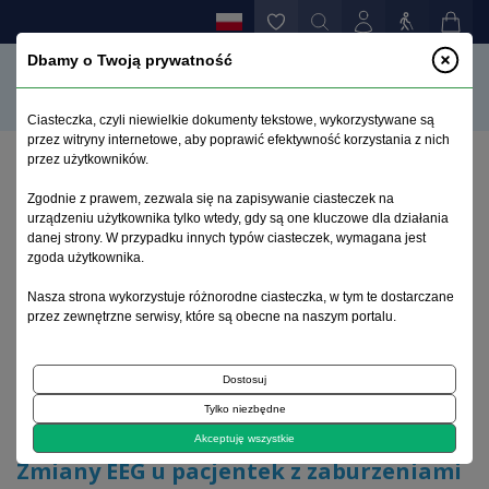
Dbamy o Twoją prywatność
Ciasteczka, czyli niewielkie dokumenty tekstowe, wykorzystywane są
przez witryny internetowe, aby poprawić efektywność korzystania z nich
przez użytkowników.
Strona główna
>
Archiwum
>
zeszyt 4
>
Zgodnie z prawem, zezwala się na zapisywanie ciasteczek na
Zmiany EEG u pacjentek z zaburzeniami odżywiania
urządzeniu użytkownika tylko wtedy, gdy są one kluczowe dla działania
się
danej strony. W przypadku innych typów ciasteczek, wymagana jest
zgoda użytkownika.
Archiwum 1995–2023
Nasza strona wykorzystuje różnorodne ciasteczka, w tym te dostarczane
przez zewnętrzne serwisy, które są obecne na naszym portalu.
2005, tom 21, zeszyt 4
Dostosuj
Tylko niezbędne
Artykuł
Akceptuję wszystkie
Zmiany EEG u pacjentek z zaburzeniami