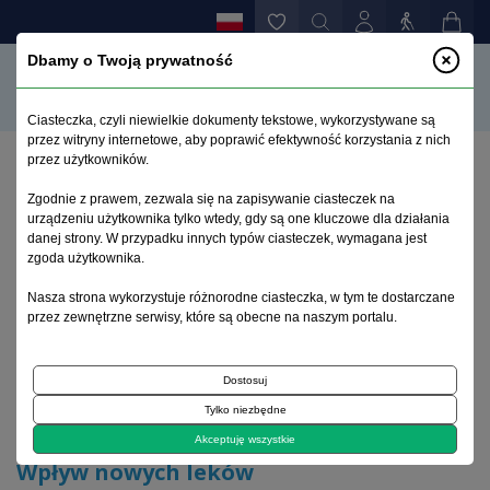
Dbamy o Twoją prywatność
Ciasteczka, czyli niewielkie dokumenty tekstowe, wykorzystywane są
przez witryny internetowe, aby poprawić efektywność korzystania z nich
przez użytkowników.
Strona główna
>
Archiwum
>
zeszyt 4
>
Zgodnie z prawem, zezwala się na zapisywanie ciasteczek na
Wpływ nowych leków przeciwpadaczkowych na
urządzeniu użytkownika tylko wtedy, gdy są one kluczowe dla działania
funkcje poznawcze
danej strony. W przypadku innych typów ciasteczek, wymagana jest
zgoda użytkownika.
Archiwum 1995–2023
Nasza strona wykorzystuje różnorodne ciasteczka, w tym te dostarczane
przez zewnętrzne serwisy, które są obecne na naszym portalu.
2005, tom 21, zeszyt 4
Dostosuj
Tylko niezbędne
Artykuł
Akceptuję wszystkie
Wpływ nowych leków