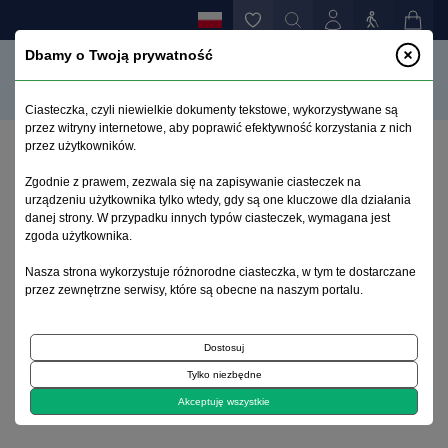
Dbamy o Twoją prywatność
Ciasteczka, czyli niewielkie dokumenty tekstowe, wykorzystywane są
przez witryny internetowe, aby poprawić efektywność korzystania z nich
przez użytkowników.
Strona główna
>
Archiwum
>
zeszyt 3
>
Zgodnie z prawem, zezwala się na zapisywanie ciasteczek na
Zmeczenie w stwardnieniu rozsianym
urządzeniu użytkownika tylko wtedy, gdy są one kluczowe dla działania
danej strony. W przypadku innych typów ciasteczek, wymagana jest
zgoda użytkownika.
Archiwum 1995–2023
Nasza strona wykorzystuje różnorodne ciasteczka, w tym te dostarczane
przez zewnętrzne serwisy, które są obecne na naszym portalu.
2005, tom 21, zeszyt 3
Dostosuj
Artykuł
Tylko niezbędne
Zmeczenie w stwardnieniu rozsianym
Akceptuję wszystkie