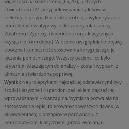
większości na schizofrenię (65,2%), u których
stwierdzono 141 przypadków zamiany leków, w
niektórych przypadkach kilkakrotnie, z wykorzystaniu
neuroleptyków atypowych (klozapiny, olanzapiny –
Zolafrenu i Zyprexy, risperidonu) oraz klasycznych
(wyłącznie form depot). W ocenie uwzględniano objawy
uboczne i konieczność stosowania korygującego je
leczenia pomocniczego. Wszyscy pacjenci, co było
kryterium włączającym do analizy – zostali wypisani z
klinicznie stwierdzoną poprawą.
Wyniki:
Neuroleptykami najczęściej odstawianymi były
środki klasyczne i risperidon, zaś lekiem najczęściej
wprowadzanym – olanzapina. Wymiana pozwalała na
zastosowanie lepiej tolerowanych wyższych dawek (w
ekwiwalentach) olanzapiny w porównaniu z
neuroleptykami klasycznymi (przed wymianą) i