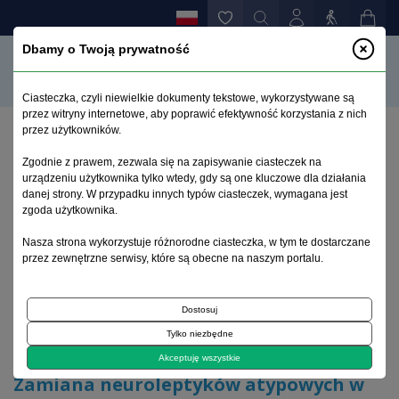
Dbamy o Twoją prywatność
Ciasteczka, czyli niewielkie dokumenty tekstowe, wykorzystywane są
przez witryny internetowe, aby poprawić efektywność korzystania z nich
przez użytkowników.
Strona główna
>
Archiwum
>
zeszyt 3
>
Zgodnie z prawem, zezwala się na zapisywanie ciasteczek na
Zamiana neuroleptyków atypowych w warunkach
urządzeniu użytkownika tylko wtedy, gdy są one kluczowe dla działania
szpitalnych
danej strony. W przypadku innych typów ciasteczek, wymagana jest
zgoda użytkownika.
Archiwum 1995–2023
Nasza strona wykorzystuje różnorodne ciasteczka, w tym te dostarczane
przez zewnętrzne serwisy, które są obecne na naszym portalu.
2004, tom 20, zeszyt 3
Dostosuj
Tylko niezbędne
Artykuł
Akceptuję wszystkie
Zamiana neuroleptyków atypowych w