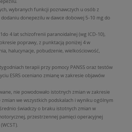
epezilu.
ch, wybranych funkcji poznawczych u osób z
 na dodaniu donepezilu w dawce dobowej 5-10 mg do
do 4 lat schizofrenii paranoidalnej (wg ICD-10),
w okresie poprawy, z punktacją poniżej 4 w
a, halucynacje, pobudzenie, wielkościowość,
 8 tygodniach terapii przy pomocy PANSS oraz testów
życiu ESRS oceniano zmianę w zakresie objawów
owane, nie powodowało istotnych zmian w zakresie
e zmian we wszystkich podskalach i wyniku ogólnym
rednio świadczy o braku istotnych zmian w
motorycznej, przestrzennej pamięci operacyjnej
 (WCST).