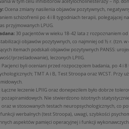
ania w tym celu inhibitorów acetylocholinesterazy – np. don
y:
Ocena zmiany nasilenia objawów pozytywnych, negatywny
niem schizofrenii po 4 i 8 tygodniach terapii, polegającej
zas przyjmowanych LPUG.
adana:
30 pacjentów w wieku 18-42 lata z rozpoznaniem od 1
stabilizacji objawów pozytywnych, co najmniej od ½ r. (tzn. 
ących itemach podskali objawów pozytywnych PANSS: urojeni
iwość/prześladowanie), leczonych LPIIG.
:
Pacjenci byli oceniani przed rozpoczęciem badania, po 4 i
chologicznych; TMT A i B, Test Stroopa oraz WCST. Przy u
amidowych.
:
Łączne leczenie LPIIG oraz donepezilem było dobrze toler
pozapiramidowych. Nie stwierdzono istotnych statystyczni
oraz w stosowanych testach neuropsychologicznych, co poś
 funkcji werbalnych (test Stroopa), uwagi, szybkości psycho
innych aspektów pamięci operacyjnej i funkcji wykonawczych