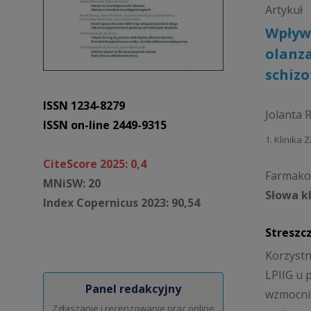
Artykuł
Wpływ 
olanza
schizo
ISSN 1234-8279
Jolanta 
ISSN on-line 2449-9315
1. Klinika
CiteScore 2025: 0,4
Farmakot
MNiSW: 20
Słowa k
Index Copernicus 2023: 90,54
Streszc
Korzystn
LPIIG u 
Panel redakcyjny
wzmocnie
Zgłaszanie i recenzowanie prac online