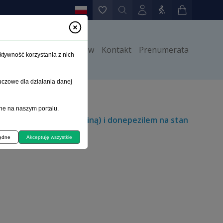
y
Instrukcje dla autorów
Kontakt
Prenumerata
ktywność korzystania z nich
uczowe dla działania danej
ne na naszym portalu.
(risperidonem, olanzapiną) i donepezilem na stan
będne
Akceptuję wszystkie