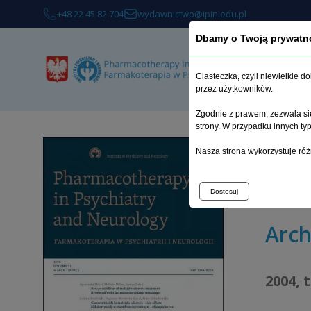
+48 22 45 82 704
wydawnictwo@ipin.edu.pl
Dbamy o Twoją prywatn
Ciasteczka, czyli niewielkie 
przez użytkowników.
Zgodnie z prawem, zezwala się
strony. W przypadku innych t
Strona 
Nasza strona wykorzystuje róż
Wpływ łą
psychicz
Dostosuj
Arc
2004, 