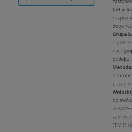
zastosow
Cel prac
rozpozna
dotychc
Grupa b
okresie 
następuj
podejrzl
Metoda
neuropsy
pozapir
Wnioski
objawów 
w PANSS 
zakresie
(TMT) i 