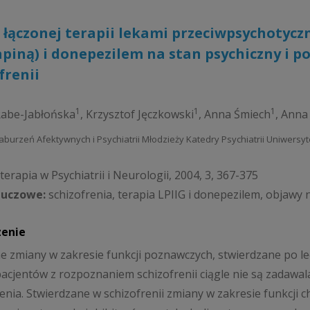
łączonej terapii lekami przeciwpsychotyczn
piną) i donepezilem na stan psychiczny i 
frenii
1
1
1
Rabe-Jabłońska
,
Krzysztof Jęczkowski
,
Anna Śmiech
,
Anna
 Zaburzeń Afektywnych i Psychiatrii Młodzieży Katedry Psychiatrii Uniwers
erapia w Psychiatrii i Neurologii, 2004, 3, 367-375
luczowe:
schizofrenia, terapia LPIIG i donepezilem, objaw
zenie
e zmiany w zakresie funkcji poznawczych, stwierdzane po le
pacjentów z rozpoznaniem schizofrenii ciągle nie są zadawala
nia. Stwierdzane w schizofrenii zmiany w zakresie funkcji 