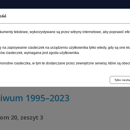
ość
O czasopiśmie
Zeszyt aktualny
Archiwum
Artykuł
dokumenty tekstowe, wykorzystywane są przez witryny internetowe, aby poprawić efe
 na zapisywanie ciasteczek na urządzeniu użytkownika tylko wtedy, gdy są one kl
ypów ciasteczek, wymagana jest zgoda użytkownika.
główna
>
Archiwum
>
zeszyt 3
>
norodne ciasteczka, w tym te dostarczane przez zewnętrzne serwisy, które są obec
czonej terapii lekami przeciwpsychotycznymi II generacji 
ny i poznawczy pacjentów z rozpoznaniem schizofrenii
Tylko niez
hiwum 1995–2023
tom 20, zeszyt 3