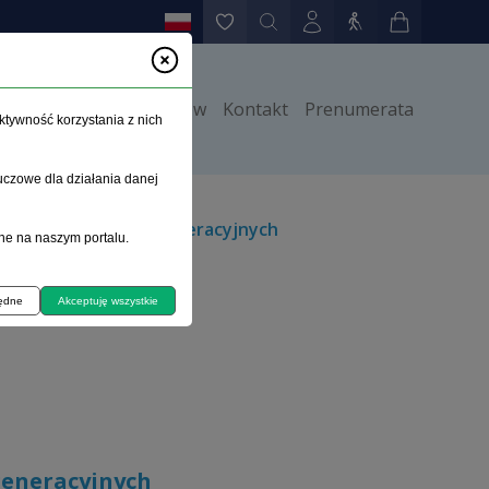
y
Instrukcje dla autorów
Kontakt
Prenumerata
ktywność korzystania z nich
uczowe dla działania danej
ie chorób neurodegeneracyjnych
ne na naszym portalu.
będne
Akceptuję wszystkie
generacyjnych