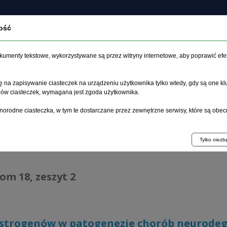
ość
O czasopiśmie
Zeszyt aktualny
Archiwum
Artykuł
dokumenty tekstowe, wykorzystywane są przez witryny internetowe, aby poprawić efe
 na zapisywanie ciasteczek na urządzeniu użytkownika tylko wtedy, gdy są one kl
ypów ciasteczek, wymagana jest zgoda użytkownika.
główna
>
Archiwum
>
zeszyt 2
>
Rola estrogenów w patogenez
norodne ciasteczka, w tym te dostarczane przez zewnętrzne serwisy, które są obec
hiwum 1995–2023
Tylko niez
tom 18, zeszyt 2
estrogenów w patogenezie chorób neurode