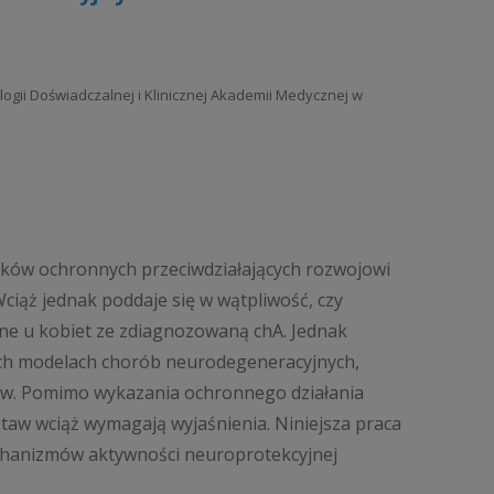
kologii Doświadczalnej i Klinicznej Akademii Medycznej w
ików ochronnych przeciwdziałających rozwojowi
ciąż jednak poddaje się w wątpliwość, czy
e u kobiet ze zdiagnozowaną chA. Jednak
ch modelach chorób neurodegeneracyjnych,
ów. Pomimo wykazania ochronnego działania
w wciąż wymagają wyjaśnienia. Niniejsza praca
echanizmów aktywności neuroprotekcyjnej