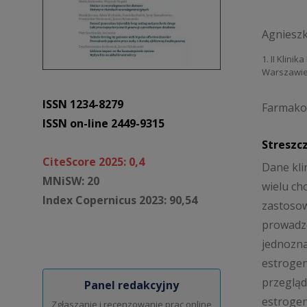
Agnieszk
1. II Klini
Warszawi
ISSN 1234-8279
Farmakot
ISSN on-line 2449-9315
Streszc
CiteScore 2025: 0,4
Dane kli
MNiSW: 20
wielu ch
Index Copernicus 2023: 90,54
zastosow
prowadzo
jednozna
estrogen
przegląd
Panel redakcyjny
estroge
Zgłaszanie i recenzowanie prac online