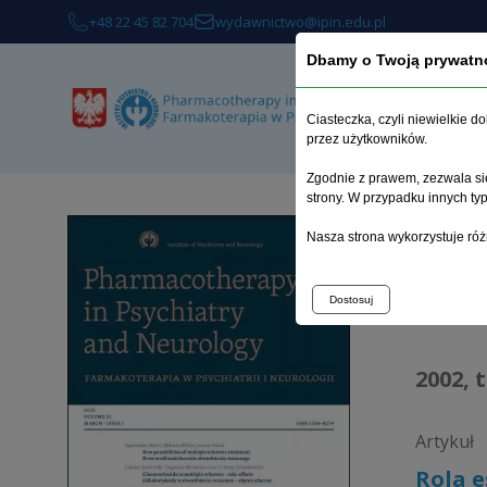
+48 22 45 82 704
wydawnictwo@ipin.edu.pl
Dbamy o Twoją prywatn
Ciasteczka, czyli niewielkie 
przez użytkowników.
Zgodnie z prawem, zezwala się
strony. W przypadku innych t
Strona 
Nasza strona wykorzystuje róż
Arc
Dostosuj
2002, 
Artykuł
Rola 