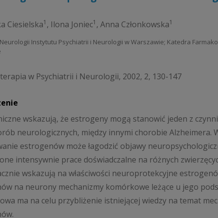
1
1
1
a Ciesielska
,
Ilona Joniec
,
Anna Członkowska
ka Neurologii Instytutu Psychiatrii i Neurologii w Warszawie; Katedra Farma
e
erapia w Psychiatrii i Neurologii, 2002, 2, 130-147
zenie
niczne wskazują, że estrogeny mogą stanowić jeden z czynn
orób neurologicznych, między innymi chorobie Alzheimera. W
anie estrogenów może łagodzić objawy neuropsychologiczn
ne intensywnie prace doświadczalne na różnych zwierzęcy
cznie wskazują na właściwości neuroprotekcyjne estrogen
ów na neurony mechanizmy komórkowe leżące u jego podsta
owa ma na celu przybliżenie istniejącej wiedzy na temat m
nów.